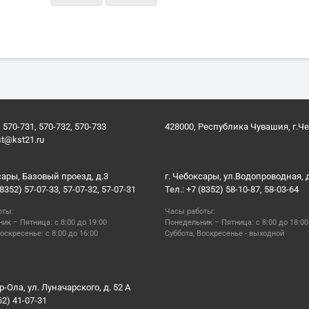
 570-731, 570-732, 570-733
428000, Республика Чувашия, г.Ч
st@kst21.ru
сары, Базовый проезд, д.3
г. Чебоксары, ул.Водопроводная, 
(8352) 57-07-33, 57-07-32, 57-07-31
Тел.: +7 (8352) 58-10-87, 58-03-64
оты:
Часы работы:
ик – Пятница: с 8:00 до 19:00
Понедельник – Пятница: с 8:00 до 18:00
оскресенье: с 8:00 до 16:00
Суббота, Воскресенье - выходной
р-Ола, ул. Луначарского, д. 52 А
62) 41-07-31