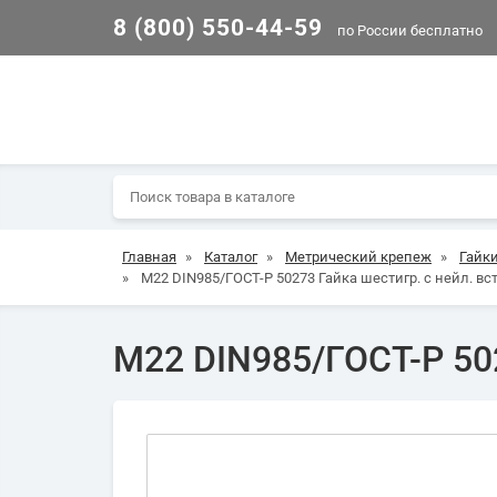
8 (800) 550-44-59
по России бесплатно
Главная
»
Каталог
»
Метрический крепеж
»
Гайк
»
М22 DIN985/ГОСТ-Р 50273 Гайка шестигр. с нейл. вс
М22 DIN985/ГОСТ-Р 502