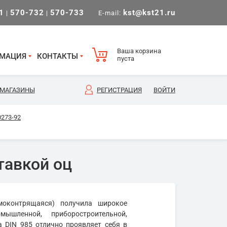
1
570-732
570-733
kst@kst21.ru
|
|
E-mail:
Ваша корзина
МАЦИЯ
КОНТАКТЫ
пуста
МАГАЗИНЫ
РЕГИСТРАЦИЯ
ВОЙТИ
0273-92
тавкой оц
моконтрящаяся) получила широкое
мышленной, приборостроительной,
а DIN 985 отлично проявляет себя в