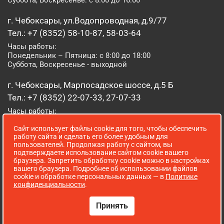
Суббота, Воскресенье: с 8:00 до 16:00
г. Чебоксары, ул.Водопроводная, д.9/77
Тел.: +7 (8352) 58-10-87, 58-03-64
Часы работы:
Понедельник – Пятница: с 8:00 до 18:00
Суббота, Воскресенье - выходной
г. Чебоксары, Марпосадское шоссе, д.5 Б
Тел.: +7 (8352) 22-07-33, 27-07-33
Часы работы:
Понедельник – Пятница: с 8:00 до 19:00
Сайт использует файлы cookie для того, чтобы обеспечить
Суббота, Воскресенье: с 8:00 до 16:00
работу сайта и сделать его более удобным для
пользователей. Продолжая работу с сайтом, вы
г. Йошкар-Ола, ул. Луначарского, д. 52 А
подтверждаете использование сайтом cookie вашего
браузера. Запретить обработку cookie можно в настройках
Тел.: (8362) 41-07-31
вашего браузера. Подробнее об использовании файлов
Часы работы:
cookie и обработке персональных данных — в
Политике
Понедельник – Пятница: с 8:00 до 18:00
конфиденциальности
.
Суббота, Воскресенье: выходной
Принять
Сопровождение сайта WebStroy