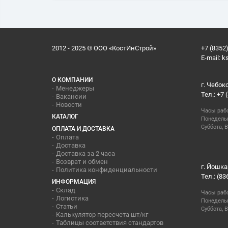
2012 - 2025 © ООО «КостИнСтрой»
+7 (8352)
E-mail:
k
О КОМПАНИИ
г. Чебок
Менеджеры
Тел.: +7 
Вакансии
Новости
Часы раб
КАТАЛОГ
Понедельн
Суббота, В
ОПЛАТА И ДОСТАВКА
Оплата
Доставка
Доставка за 2 часа
Возврат и обмен
г. Йошка
Политика конфиденциальности
Тел.: (83
ИНФОРМАЦИЯ
Склад
Часы раб
Логистика
Понедельн
Статьи
Суббота, 
Калькулятор пересчета шт/кг
Таблицы соответствия стандартов