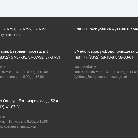
 570-731, 570-732, 570-733
428000, Республика Чувашия, г.Ч
st@kst21.ru
сары, Базовый проезд, д.3
г. Чебоксары, ул.Водопроводная, 
(8352) 57-07-33, 57-07-32, 57-07-31
Тел.: +7 (8352) 58-10-87, 58-03-64
оты:
Часы работы:
ик – Пятница: с 8:00 до 19:00
Понедельник – Пятница: с 8:00 до 18:00
оскресенье: с 8:00 до 16:00
Суббота, Воскресенье - выходной
р-Ола, ул. Луначарского, д. 52 А
62) 41-07-31
оты:
ик – Пятница: с 8:00 до 18:00
Воскресенье: выходной