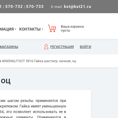
1
570-732
570-733
kst@kst21.ru
|
|
E-mail:
Ваша корзина
МАЦИЯ
КОНТАКТЫ
пуста
МАГАЗИНЫ
РЕГИСТРАЦИЯ
ВОЙТИ
 439(936)/ГОСТ 5916 Гайка шестигр. низкая, оц
 оц
лким шагом резьбы применяется при
м крепежом. Гайка имеет уменьшенную
34, это позволяет использовать ее в
епежные элементы. Применяются в