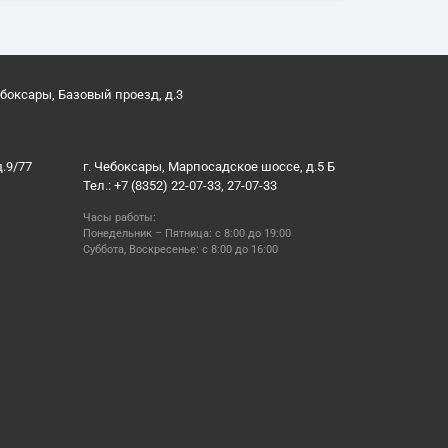
ебоксары, Базовый проезд, д.3
д.9/77
г. Чебоксары, Марпосадское шоссе, д.5 Б
Тел.: +7 (8352) 22-07-33, 27-07-33
Часы работы:
Понедельник – Пятница: с 8:00 до 19:00
Суббота, Воскресенье: с 8:00 до 16:00