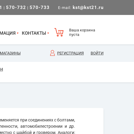
1
570-732
570-733
kst@kst21.ru
|
|
E-mail:
Ваша корзина
МАЦИЯ
КОНТАКТЫ
пуста
МАГАЗИНЫ
РЕГИСТРАЦИЯ
ВОЙТИ
34
меняется при соединениях с болтами,
енности, автомобилестроении и др.
естно с шайбой и гровером. Аналоги: