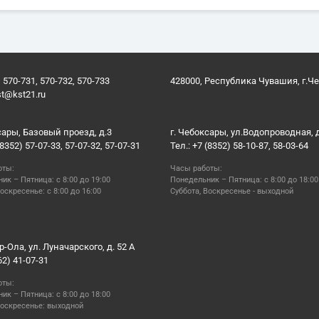
 570-731, 570-732, 570-733
428000, Республика Чувашия, г.Ч
st@kst21.ru
сары, Базовый проезд, д.3
г. Чебоксары, ул.Водопроводная, 
(8352) 57-07-33, 57-07-32, 57-07-31
Тел.: +7 (8352) 58-10-87, 58-03-64
оты:
Часы работы:
ик – Пятница: с 8:00 до 19:00
Понедельник – Пятница: с 8:00 до 18:00
оскресенье: с 8:00 до 16:00
Суббота, Воскресенье - выходной
р-Ола, ул. Луначарского, д. 52 А
62) 41-07-31
оты:
ик – Пятница: с 8:00 до 18:00
Воскресенье: выходной