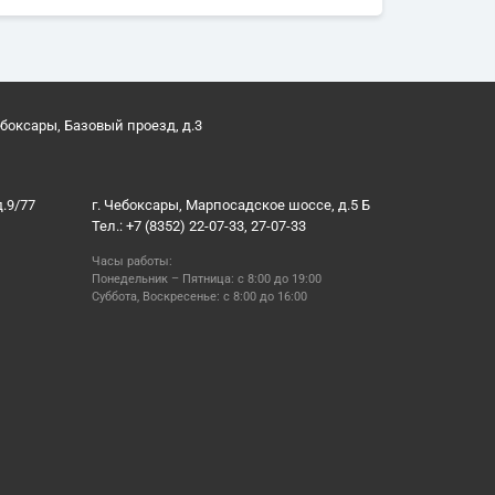
ебоксары, Базовый проезд, д.3
д.9/77
г. Чебоксары, Марпосадское шоссе, д.5 Б
Тел.: +7 (8352) 22-07-33, 27-07-33
Часы работы:
Понедельник – Пятница: с 8:00 до 19:00
Суббота, Воскресенье: с 8:00 до 16:00