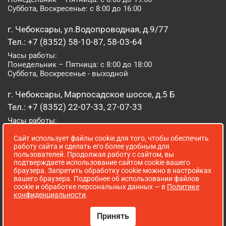
Суббота, Воскресенье: с 8:00 до 16:00
г. Чебоксары, ул.Водопроводная, д.9/77
Тел.: +7 (8352) 58-10-87, 58-03-64
Часы работы:
Понедельник – Пятница: с 8:00 до 18:00
Суббота, Воскресенье - выходной
г. Чебоксары, Марпосадское шоссе, д.5 Б
Тел.: +7 (8352) 22-07-33, 27-07-33
Часы работы:
Понедельник – Пятница: с 8:00 до 19:00
Сайт использует файлы cookie для того, чтобы обеспечить
Суббота, Воскресенье: с 8:00 до 16:00
работу сайта и сделать его более удобным для
пользователей. Продолжая работу с сайтом, вы
г. Йошкар-Ола, ул. Луначарского, д. 52 А
подтверждаете использование сайтом cookie вашего
браузера. Запретить обработку cookie можно в настройках
Тел.: (8362) 41-07-31
вашего браузера. Подробнее об использовании файлов
Часы работы:
cookie и обработке персональных данных — в
Политике
Понедельник – Пятница: с 8:00 до 18:00
конфиденциальности
.
Суббота, Воскресенье: выходной
Принять
Сопровождение сайта WebStroy