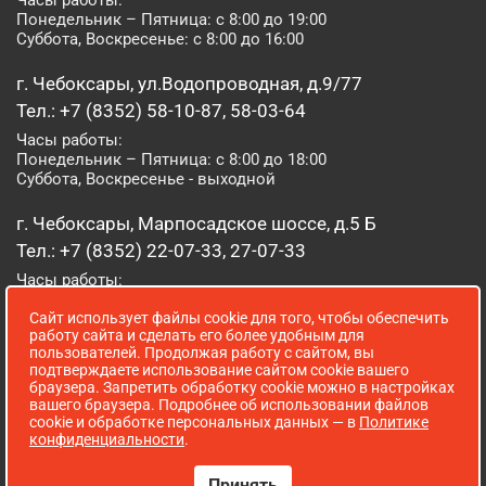
Часы работы:
Понедельник – Пятница: с 8:00 до 19:00
Суббота, Воскресенье: с 8:00 до 16:00
г. Чебоксары, ул.Водопроводная, д.9/77
Тел.: +7 (8352) 58-10-87, 58-03-64
Часы работы:
Понедельник – Пятница: с 8:00 до 18:00
Суббота, Воскресенье - выходной
г. Чебоксары, Марпосадское шоссе, д.5 Б
Тел.: +7 (8352) 22-07-33, 27-07-33
Часы работы:
Понедельник – Пятница: с 8:00 до 19:00
Сайт использует файлы cookie для того, чтобы обеспечить
Суббота, Воскресенье: с 8:00 до 16:00
работу сайта и сделать его более удобным для
пользователей. Продолжая работу с сайтом, вы
г. Йошкар-Ола, ул. Луначарского, д. 52 А
подтверждаете использование сайтом cookie вашего
браузера. Запретить обработку cookie можно в настройках
Тел.: (8362) 41-07-31
вашего браузера. Подробнее об использовании файлов
Часы работы:
cookie и обработке персональных данных — в
Политике
Понедельник – Пятница: с 8:00 до 18:00
конфиденциальности
.
Суббота, Воскресенье: выходной
Принять