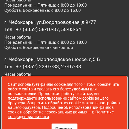
Часы работы:
Понедельник – Пятница: с 8:00 до 19:00
Суббота, Воскресенье: с 8:00 до 16:00
г. Чебоксары, ул.Водопроводная, д.9/77
Тел.: +7 (8352) 58-10-87, 58-03-64
Часы работы:
Понедельник – Пятница: с 8:00 до 18:00
Суббота, Воскресенье - выходной
г. Чебоксары, Марпосадское шоссе, д.5 Б
Тел.: +7 (8352) 22-07-33, 27-07-33
Часы работы:
Понедельник – Пятница: с 8:00 до 19:00
Сайт использует файлы cookie для того, чтобы обеспечить
Суббота, Воскресенье: с 8:00 до 16:00
работу сайта и сделать его более удобным для
пользователей. Продолжая работу с сайтом, вы
г. Йошкар-Ола, ул. Луначарского, д. 52 А
подтверждаете использование сайтом cookie вашего
браузера. Запретить обработку cookie можно в настройках
Тел.: (8362) 41-07-31
вашего браузера. Подробнее об использовании файлов
Часы работы:
cookie и обработке персональных данных — в
Политике
Понедельник – Пятница: с 8:00 до 18:00
конфиденциальности
.
Суббота, Воскресенье: выходной
Принять