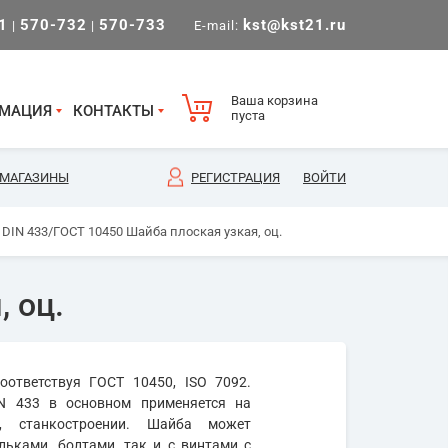
1
570-732
570-733
kst@kst21.ru
|
|
E-mail:
Ваша корзина
МАЦИЯ
КОНТАКТЫ
пуста
МАГАЗИНЫ
РЕГИСТРАЦИЯ
ВОЙТИ
5) DIN 433/ГОСТ 10450 Шайба плоская узкая, оц.
, оц.
ответствуя ГОСТ 10450, ISO 7092.
IN 433 в основном применяется на
, станкостроении. Шайба может
ьками, болтами, так и с винтами с