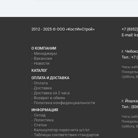
2012 - 2025 © ООО «КостИнСтрой»
+7 (8352)
E-mail:
k
О КОМПАНИИ
г. Чебок
Менеджеры
Тел.: +7 
Вакансии
Новости
Часы раб
КАТАЛОГ
Понедельн
Суббота, В
ОПЛАТА И ДОСТАВКА
Оплата
Доставка
Доставка за 2 часа
Возврат и обмен
г. Йошка
Политика конфиденциальности
Тел.: (83
ИНФОРМАЦИЯ
Склад
Часы раб
Логистика
Понедельн
Статьи
Суббота, 
Калькулятор пересчета шт/кг
Таблицы соответствия стандартов