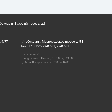
ебоксары, Базовый проезд, д.3
д.9/77
г. Чебоксары, Марпосадское шоссе, д.5 Б
Тел.: +7 (8352) 22-07-33, 27-07-33
Часы работы:
Понедельник – Пятница: с 8:00 до 19:00
Суббота, Воскресенье: с 8:00 до 16:00