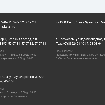
 570-731, 570-732, 570-733
428000, Республика Чувашия, г.Ч
st@kst21.ru
сары, Базовый проезд, д.3
г. Чебоксары, ул.Водопроводная, 
(8352) 57-07-33, 57-07-32, 57-07-31
Тел.: +7 (8352) 58-10-87, 58-03-64
оты:
Часы работы:
ик – Пятница: с 8:00 до 19:00
Понедельник – Пятница: с 8:00 до 18:00
оскресенье: с 8:00 до 16:00
Суббота, Воскресенье - выходной
р-Ола, ул. Луначарского, д. 52 А
62) 41-07-31
оты:
ик – Пятница: с 8:00 до 18:00
Воскресенье: выходной