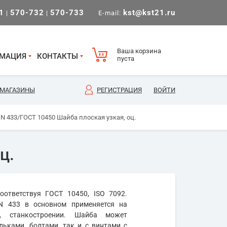
1
570-732
570-733
kst@kst21.ru
|
|
E-mail:
Ваша корзина
МАЦИЯ
КОНТАКТЫ
пуста
МАГАЗИНЫ
РЕГИСТРАЦИЯ
ВОЙТИ
 DIN 433/ГОСТ 10450 Шайба плоская узкая, оц.
ц.
ответствуя ГОСТ 10450, ISO 7092.
IN 433 в основном применяется на
, станкостроении. Шайба может
ьками, болтами, так и с винтами с