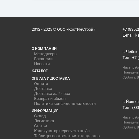
2012 - 2025 © ООО «КостИнСтрой»
+7 (8352)
E-mail:
k
О КОМПАНИИ
г. Чебок
Менеджеры
Тел.: +7 
Вакансии
Новости
Часы раб
КАТАЛОГ
Понедельн
Суббота, В
ОПЛАТА И ДОСТАВКА
Оплата
Доставка
Доставка за 2 часа
Возврат и обмен
г. Йошка
Политика конфиденциальности
Тел.: (83
ИНФОРМАЦИЯ
Склад
Часы раб
Логистика
Понедельн
Статьи
Суббота, 
Калькулятор пересчета шт/кг
Таблицы соответствия стандартов