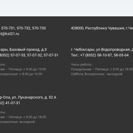
 570-731, 570-732, 570-733
428000, Республика Чувашия, г.Ч
st@kst21.ru
сары, Базовый проезд, д.3
г. Чебоксары, ул.Водопроводная, 
(8352) 57-07-33, 57-07-32, 57-07-31
Тел.: +7 (8352) 58-10-87, 58-03-64
оты:
Часы работы:
ик – Пятница: с 8:00 до 19:00
Понедельник – Пятница: с 8:00 до 18:00
оскресенье: с 8:00 до 16:00
Суббота, Воскресенье - выходной
р-Ола, ул. Луначарского, д. 52 А
62) 41-07-31
оты:
ик – Пятница: с 8:00 до 18:00
Воскресенье: выходной