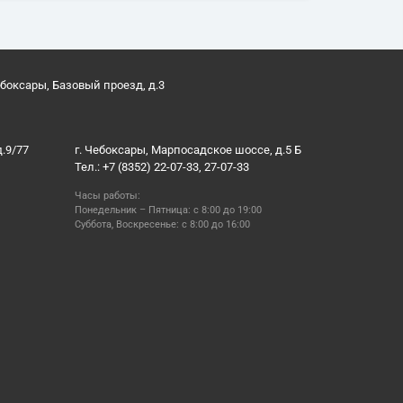
ебоксары, Базовый проезд, д.3
д.9/77
г. Чебоксары, Марпосадское шоссе, д.5 Б
Тел.: +7 (8352) 22-07-33, 27-07-33
Часы работы:
Понедельник – Пятница: с 8:00 до 19:00
Суббота, Воскресенье: с 8:00 до 16:00