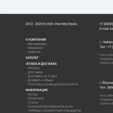
2012 - 2025 © ООО «КостИнСтрой»
+7 (8352)
E-mail:
k
О КОМПАНИИ
г. Чебок
Менеджеры
Тел.: +7 
Вакансии
Новости
Часы раб
КАТАЛОГ
Понедельн
Суббота, В
ОПЛАТА И ДОСТАВКА
Оплата
Доставка
Доставка за 2 часа
Возврат и обмен
г. Йошка
Политика конфиденциальности
Тел.: (83
ИНФОРМАЦИЯ
Склад
Часы раб
Логистика
Понедельн
Статьи
Суббота, 
Калькулятор пересчета шт/кг
Таблицы соответствия стандартов