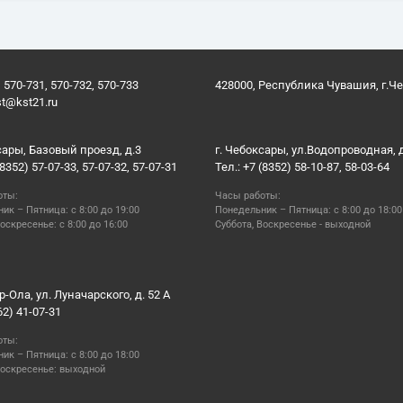
 570-731, 570-732, 570-733
428000, Республика Чувашия, г.Ч
st@kst21.ru
сары, Базовый проезд, д.3
г. Чебоксары, ул.Водопроводная, 
(8352) 57-07-33, 57-07-32, 57-07-31
Тел.: +7 (8352) 58-10-87, 58-03-64
оты:
Часы работы:
ик – Пятница: с 8:00 до 19:00
Понедельник – Пятница: с 8:00 до 18:00
оскресенье: с 8:00 до 16:00
Суббота, Воскресенье - выходной
р-Ола, ул. Луначарского, д. 52 А
62) 41-07-31
оты:
ик – Пятница: с 8:00 до 18:00
Воскресенье: выходной