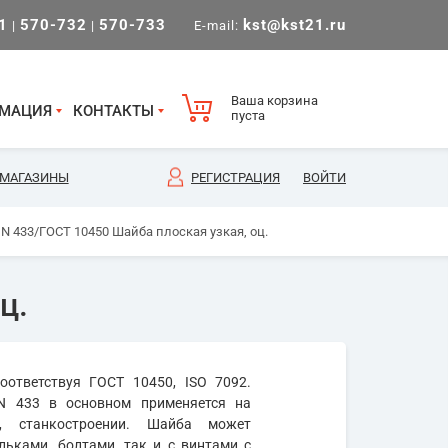
1
570-732
570-733
kst@kst21.ru
|
|
E-mail:
Ваша корзина
МАЦИЯ
КОНТАКТЫ
пуста
МАГАЗИНЫ
РЕГИСТРАЦИЯ
ВОЙТИ
 DIN 433/ГОСТ 10450 Шайба плоская узкая, оц.
ц.
ответствуя ГОСТ 10450, ISO 7092.
IN 433 в основном применяется на
, станкостроении. Шайба может
ьками, болтами, так и с винтами с