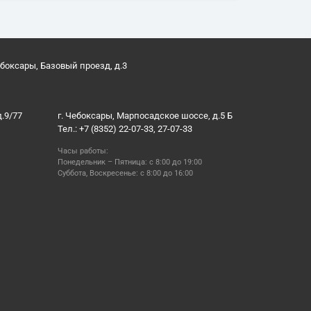
ебоксары, Базовый проезд, д.3
д.9/77
г. Чебоксары, Марпосадское шоссе, д.5 Б
Тел.: +7 (8352) 22-07-33, 27-07-33
Часы работы:
Понедельник – Пятница: с 8:00 до 19:00
Суббота, Воскресенье: с 8:00 до 16:00