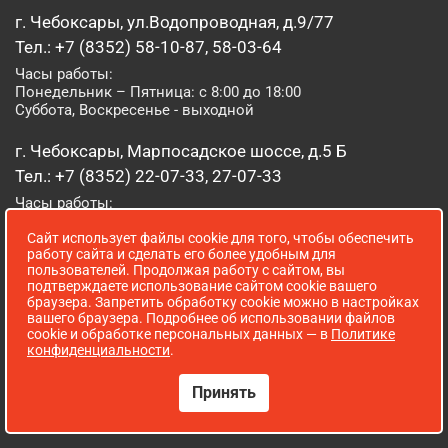
г. Чебоксары, ул.Водопроводная, д.9/77
Тел.: +7 (8352) 58-10-87, 58-03-64
Часы работы:
Понедельник – Пятница: с 8:00 до 18:00
Суббота, Воскресенье - выходной
г. Чебоксары, Марпосадское шоссе, д.5 Б
Тел.: +7 (8352) 22-07-33, 27-07-33
Часы работы:
Понедельник – Пятница: с 8:00 до 19:00
Сайт использует файлы cookie для того, чтобы обеспечить
Суббота, Воскресенье: с 8:00 до 16:00
работу сайта и сделать его более удобным для
пользователей. Продолжая работу с сайтом, вы
г. Йошкар-Ола, ул. Луначарского, д. 52 А
подтверждаете использование сайтом cookie вашего
браузера. Запретить обработку cookie можно в настройках
Тел.: (8362) 41-07-31
вашего браузера. Подробнее об использовании файлов
Часы работы:
cookie и обработке персональных данных — в
Политике
Понедельник – Пятница: с 8:00 до 18:00
конфиденциальности
.
Суббота, Воскресенье: выходной
Принять
Сопровождение сайта WebStroy