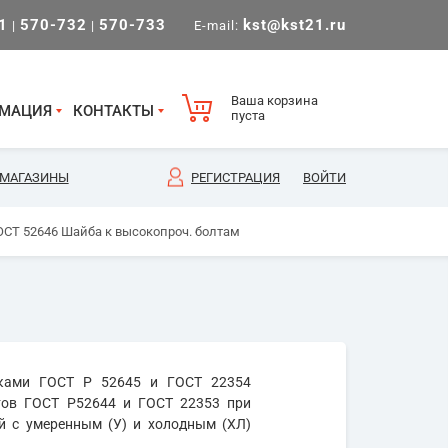
1
570-732
570-733
kst@kst21.ru
|
|
E-mail:
Ваша корзина
МАЦИЯ
КОНТАКТЫ
пуста
МАГАЗИНЫ
РЕГИСТРАЦИЯ
ВОЙТИ
ГОСТ 52646 Шайба к высокопроч. болтам
ками ГОСТ Р 52645 и ГОСТ 22354
тов ГОСТ Р52644 и ГОСТ 22353 при
й с умеренным (У) и холодным (ХЛ)