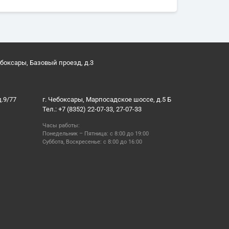
ебоксары, Базовый проезд, д.3
д.9/77
г. Чебоксары, Марпосадское шоссе, д.5 Б
Тел.: +7 (8352) 22-07-33, 27-07-33
Часы работы:
Понедельник – Пятница: с 8:00 до 19:00
Суббота, Воскресенье: с 8:00 до 16:00