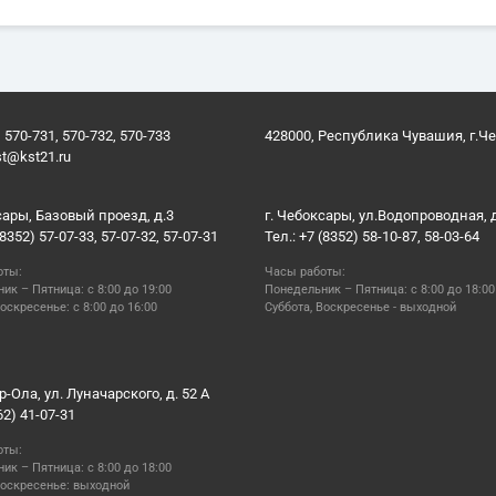
 570-731, 570-732, 570-733
428000, Республика Чувашия, г.Ч
st@kst21.ru
сары, Базовый проезд, д.3
г. Чебоксары, ул.Водопроводная, 
(8352) 57-07-33, 57-07-32, 57-07-31
Тел.: +7 (8352) 58-10-87, 58-03-64
оты:
Часы работы:
ик – Пятница: с 8:00 до 19:00
Понедельник – Пятница: с 8:00 до 18:00
оскресенье: с 8:00 до 16:00
Суббота, Воскресенье - выходной
р-Ола, ул. Луначарского, д. 52 А
62) 41-07-31
оты:
ик – Пятница: с 8:00 до 18:00
Воскресенье: выходной