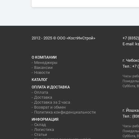
2012 - 2025 © ООО «КостИнСтрой»
+7 (8352)
E-mail:
k
О КОМПАНИИ
г. Чебок
Менеджеры
Тел.: +7 
Вакансии
Новости
Часы раб
КАТАЛОГ
Понедельн
Суббота, В
ОПЛАТА И ДОСТАВКА
Оплата
Доставка
Доставка за 2 часа
Возврат и обмен
г. Йошка
Политика конфиденциальности
Тел.: (83
ИНФОРМАЦИЯ
Склад
Часы раб
Логистика
Понедельн
Статьи
Суббота, 