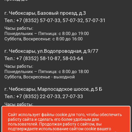
г. Чебоксары, Базовый проезд, д.3
Тел.: +7 (8352) 57-07-33, 57-07-32, 57-07-31
Часы работы:
Понедельник – Пятница: с 8:00 до 19:00
Суббота, Воскресенье: с 8:00 до 16:00
г. Чебоксары, ул.Водопроводная, д.9/77
Тел.: +7 (8352) 58-10-87, 58-03-64
Часы работы:
Понедельник – Пятница: с 8:00 до 18:00
Суббота, Воскресенье - выходной
г. Чебоксары, Марпосадское шоссе, д.5 Б
Тел.: +7 (8352) 22-07-33, 27-07-33
Часы работы:
Понедельник – Пятница: с 8:00 до 19:00
Сайт использует файлы cookie для того, чтобы обеспечить
Суббота, Воскресенье: с 8:00 до 16:00
работу сайта и сделать его более удобным для
пользователей. Продолжая работу с сайтом, вы
г. Йошкар-Ола, ул. Луначарского, д. 52 А
подтверждаете использование сайтом cookie вашего