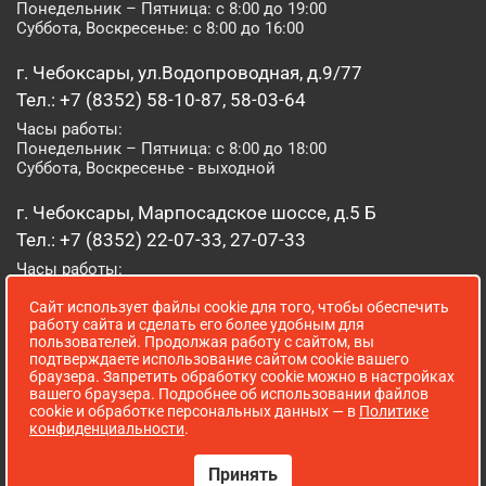
Понедельник – Пятница: с 8:00 до 19:00
Суббота, Воскресенье: с 8:00 до 16:00
г. Чебоксары, ул.Водопроводная, д.9/77
Тел.: +7 (8352) 58-10-87, 58-03-64
Часы работы:
Понедельник – Пятница: с 8:00 до 18:00
Суббота, Воскресенье - выходной
г. Чебоксары, Марпосадское шоссе, д.5 Б
Тел.: +7 (8352) 22-07-33, 27-07-33
Часы работы:
Понедельник – Пятница: с 8:00 до 19:00
Сайт использует файлы cookie для того, чтобы обеспечить
Суббота, Воскресенье: с 8:00 до 16:00
работу сайта и сделать его более удобным для
пользователей. Продолжая работу с сайтом, вы
г. Йошкар-Ола, ул. Луначарского, д. 52 А
подтверждаете использование сайтом cookie вашего
браузера. Запретить обработку cookie можно в настройках
Тел.: (8362) 41-07-31
вашего браузера. Подробнее об использовании файлов
Часы работы:
cookie и обработке персональных данных — в
Политике
Понедельник – Пятница: с 8:00 до 18:00
конфиденциальности
.
Суббота, Воскресенье: выходной
Принять