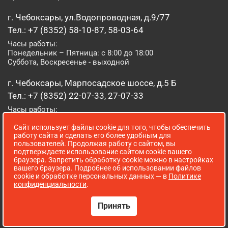
г. Чебоксары, ул.Водопроводная, д.9/77
Тел.: +7 (8352) 58-10-87, 58-03-64
Часы работы:
Понедельник – Пятница: с 8:00 до 18:00
Суббота, Воскресенье - выходной
г. Чебоксары, Марпосадское шоссе, д.5 Б
Тел.: +7 (8352) 22-07-33, 27-07-33
Часы работы:
Понедельник – Пятница: с 8:00 до 19:00
Сайт использует файлы cookie для того, чтобы обеспечить
Суббота, Воскресенье: с 8:00 до 16:00
работу сайта и сделать его более удобным для
пользователей. Продолжая работу с сайтом, вы
г. Йошкар-Ола, ул. Луначарского, д. 52 А
подтверждаете использование сайтом cookie вашего
браузера. Запретить обработку cookie можно в настройках
Тел.: (8362) 41-07-31
вашего браузера. Подробнее об использовании файлов
Часы работы:
cookie и обработке персональных данных — в
Политике
Понедельник – Пятница: с 8:00 до 18:00
конфиденциальности
.
Суббота, Воскресенье: выходной
Принять
Сопровождение сайта WebStroy