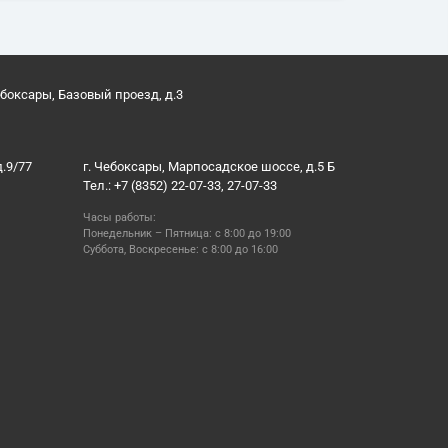
ебоксары, Базовый проезд, д.3
д.9/77
г. Чебоксары, Марпосадское шоссе, д.5 Б
Тел.: +7 (8352) 22-07-33, 27-07-33
Часы работы:
Понедельник – Пятница: с 8:00 до 19:00
Суббота, Воскресенье: с 8:00 до 16:00