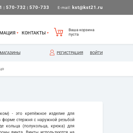
1
570-732
570-733
kst@kst21.ru
|
|
E-mail:
Ваша корзина
МАЦИЯ
КОНТАКТЫ
пуста
МАГАЗИНЫ
РЕГИСТРАЦИЯ
ВОЙТИ
цо
ком) - это крепёжное изделие для
в форме стержня с наружной резьбой
е кольца (полукольца, крюка) для
роны винта. Винты используются на