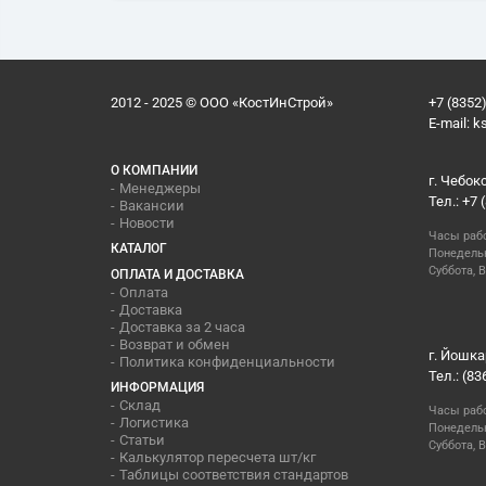
2012 - 2025 © ООО «КостИнСтрой»
+7 (8352)
E-mail:
k
О КОМПАНИИ
г. Чебок
Менеджеры
Тел.: +7 
Вакансии
Новости
Часы раб
КАТАЛОГ
Понедельн
Суббота, В
ОПЛАТА И ДОСТАВКА
Оплата
Доставка
Доставка за 2 часа
Возврат и обмен
г. Йошка
Политика конфиденциальности
Тел.: (83
ИНФОРМАЦИЯ
Склад
Часы раб
Логистика
Понедельн
Статьи
Суббота, 
Калькулятор пересчета шт/кг
Таблицы соответствия стандартов