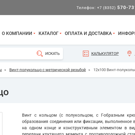
570-73
Телефон:
+7 (8352)
О КОМПАНИИ
КАТАЛОГ
ОПЛАТА И ДОСТАВКА
ИНФОР
КАЛЬКУЛЯТОР
ы
»
Винт-полукольцо с метрической резьбой
»
12х100 Винт-полуколь
цо
Винт с кольцом (с полукольцом, с Г-образным крю
образования соединения или фиксации, выполненное 
на одном конце и конструктивным элементом в вид
передачи крутящего момента с противоположной сто