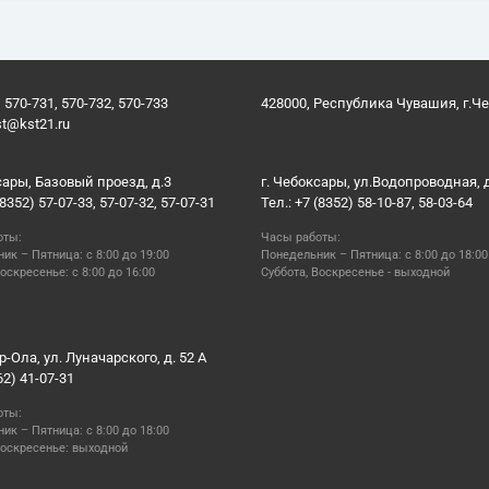
 570-731, 570-732, 570-733
428000, Республика Чувашия, г.Ч
st@kst21.ru
сары, Базовый проезд, д.3
г. Чебоксары, ул.Водопроводная, 
(8352) 57-07-33, 57-07-32, 57-07-31
Тел.: +7 (8352) 58-10-87, 58-03-64
оты:
Часы работы:
ик – Пятница: с 8:00 до 19:00
Понедельник – Пятница: с 8:00 до 18:00
оскресенье: с 8:00 до 16:00
Суббота, Воскресенье - выходной
р-Ола, ул. Луначарского, д. 52 А
62) 41-07-31
оты:
ик – Пятница: с 8:00 до 18:00
Воскресенье: выходной