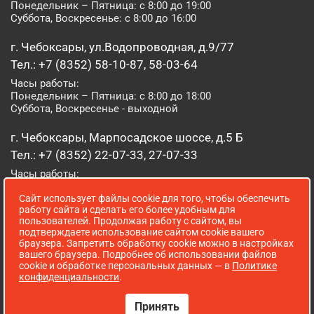
Понедельник – Пятница: с 8:00 до 19:00
Суббота, Воскресенье: с 8:00 до 16:00
г. Чебоксары, ул.Водопроводная, д.9/77
Тел.: +7 (8352) 58-10-87, 58-03-64
Часы работы:
Понедельник – Пятница: с 8:00 до 18:00
Суббота, Воскресенье - выходной
г. Чебоксары, Марпосадское шоссе, д.5 Б
Тел.: +7 (8352) 22-07-33, 27-07-33
Часы работы:
Понедельник – Пятница: с 8:00 до 19:00
Сайт использует файлы cookie для того, чтобы обеспечить
Суббота, Воскресенье: с 8:00 до 16:00
работу сайта и сделать его более удобным для
пользователей. Продолжая работу с сайтом, вы
г. Йошкар-Ола, ул. Луначарского, д. 52 А
подтверждаете использование сайтом cookie вашего
браузера. Запретить обработку cookie можно в настройках
Тел.: (8362) 41-07-31
вашего браузера. Подробнее об использовании файлов
Часы работы:
cookie и обработке персональных данных — в
Политике
Понедельник – Пятница: с 8:00 до 18:00
конфиденциальности
.
Суббота, Воскресенье: выходной
Принять