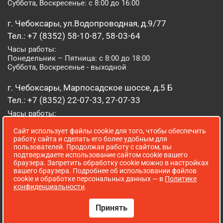
Суббота, Воскресенье: с 8:00 до 16:00
г. Чебоксары, ул.Водопроводная, д.9/77
Тел.: +7 (8352) 58-10-87, 58-03-64
Часы работы:
Понедельник – Пятница: с 8:00 до 18:00
Суббота, Воскресенье - выходной
г. Чебоксары, Марпосадское шоссе, д.5 Б
Тел.: +7 (8352) 22-07-33, 27-07-33
Часы работы:
Понедельник – Пятница: с 8:00 до 19:00
Сайт использует файлы cookie для того, чтобы обеспечить
Суббота, Воскресенье: с 8:00 до 16:00
работу сайта и сделать его более удобным для
пользователей. Продолжая работу с сайтом, вы
г. Йошкар-Ола, ул. Луначарского, д. 52 А
подтверждаете использование сайтом cookie вашего
браузера. Запретить обработку cookie можно в настройках
Тел.: (8362) 41-07-31
вашего браузера. Подробнее об использовании файлов
Часы работы:
cookie и обработке персональных данных — в
Политике
Понедельник – Пятница: с 8:00 до 18:00
конфиденциальности
.
Суббота, Воскресенье: выходной
Принять
Сопровождение сайта WebStroy