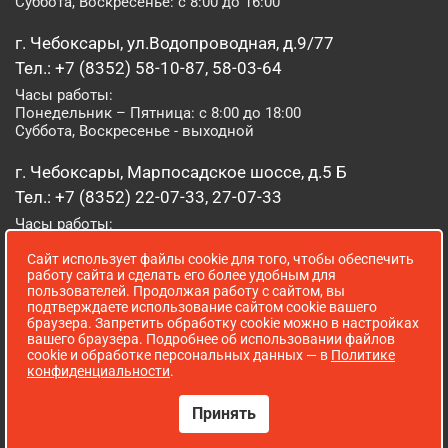
Суббота, Воскресенье: с 8:00 до 16:00
г. Чебоксары, ул.Водопроводная, д.9/77
Тел.: +7 (8352) 58-10-87, 58-03-64
Часы работы:
Понедельник – Пятница: с 8:00 до 18:00
Суббота, Воскресенье - выходной
г. Чебоксары, Марпосадское шоссе, д.5 Б
Тел.: +7 (8352) 22-07-33, 27-07-33
Часы работы:
Понедельник – Пятница: с 8:00 до 19:00
Сайт использует файлы cookie для того, чтобы обеспечить
Суббота, Воскресенье: с 8:00 до 16:00
работу сайта и сделать его более удобным для
пользователей. Продолжая работу с сайтом, вы
г. Йошкар-Ола, ул. Луначарского, д. 52 А
подтверждаете использование сайтом cookie вашего
браузера. Запретить обработку cookie можно в настройках
Тел.: (8362) 41-07-31
вашего браузера. Подробнее об использовании файлов
Часы работы:
cookie и обработке персональных данных — в
Политике
Понедельник – Пятница: с 8:00 до 18:00
конфиденциальности
.
Суббота, Воскресенье: выходной
Принять
Сопровождение сайта WebStroy