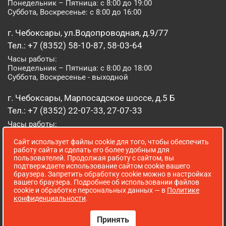
Понедельник – Пятница: с 8:00 до 19:00
Суббота, Воскресенье: с 8:00 до 16:00
г. Чебоксары, ул.Водопроводная, д.9/77
Тел.: +7 (8352) 58-10-87, 58-03-64
Часы работы:
Понедельник – Пятница: с 8:00 до 18:00
Суббота, Воскресенье - выходной
г. Чебоксары, Марпосадское шоссе, д.5 Б
Тел.: +7 (8352) 22-07-33, 27-07-33
Часы работы:
Понедельник – Пятница: с 8:00 до 19:00
Сайт использует файлы cookie для того, чтобы обеспечить
Суббота, Воскресенье: с 8:00 до 16:00
работу сайта и сделать его более удобным для
пользователей. Продолжая работу с сайтом, вы
г. Йошкар-Ола, ул. Луначарского, д. 52 А
подтверждаете использование сайтом cookie вашего
браузера. Запретить обработку cookie можно в настройках
Тел.: (8362) 41-07-31
вашего браузера. Подробнее об использовании файлов
Часы работы:
cookie и обработке персональных данных — в
Политике
Понедельник – Пятница: с 8:00 до 18:00
конфиденциальности
.
Суббота, Воскресенье: выходной
Принять