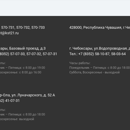
 570-731, 570-732, 570-733
428000, Республика Чувашия, г.Ч
st@kst21.ru
сары, Базовый проезд, д.3
г. Чебоксары, ул.Водопроводная, 
(8352) 57-07-33, 57-07-32, 57-07-31
Тел.: +7 (8352) 58-10-87, 58-03-64
оты:
Часы работы:
ик – Пятница: с 8:00 до 19:00
Понедельник – Пятница: с 8:00 до 18:00
оскресенье: с 8:00 до 16:00
Суббота, Воскресенье - выходной
р-Ола, ул. Луначарского, д. 52 А
62) 41-07-31
оты:
ик – Пятница: с 8:00 до 18:00
Воскресенье: выходной