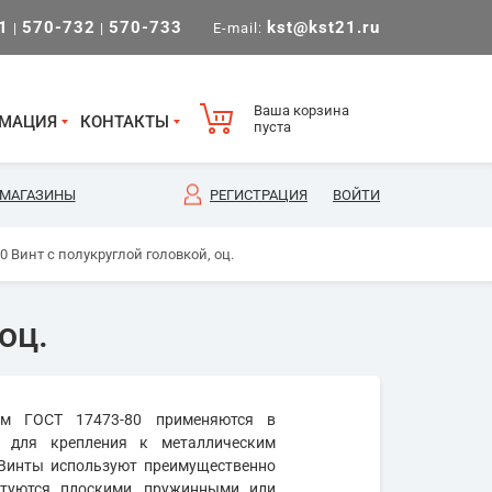
1
570-732
570-733
kst@kst21.ru
|
|
E-mail:
Ваша корзина
МАЦИЯ
КОНТАКТЫ
пуста
МАГАЗИНЫ
РЕГИСТРАЦИЯ
ВОЙТИ
0 Винт с полукруглой головкой, оц.
оц.
м ГОСТ 17473-80 применяются в
и для крепления к металлическим
 Винты используют преимущественно
ктуются плоскими, пружинными или