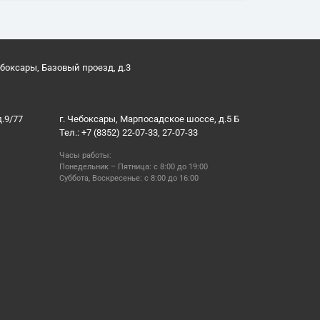
ебоксары, Базовый проезд, д.3
д.9/77
г. Чебоксары, Марпосадское шоссе, д.5 Б
Тел.: +7 (8352) 22-07-33, 27-07-33
Часы работы:
Понедельник – Пятница: с 8:00 до 19:00
Суббота, Воскресенье: с 8:00 до 16:00