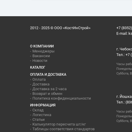
2012 - 2025 © ООО «КостИнСтрой»
+7 (8352)
E-mail:
k
О КОМПАНИИ
г. Чебок
Менеджеры
Тел.: +7 
Вакансии
Новости
Часы раб
КАТАЛОГ
Понедельн
Суббота, В
ОПЛАТА И ДОСТАВКА
Оплата
Доставка
Доставка за 2 часа
Возврат и обмен
г. Йошка
Политика конфиденциальности
Тел.: (83
ИНФОРМАЦИЯ
Склад
Часы раб
Логистика
Понедельн
Статьи
Суббота, 
Калькулятор пересчета шт/кг
Таблицы соответствия стандартов