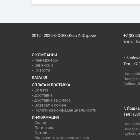
2012 - 2025 © ООО «КостИнСтрой»
+7 (8352)
E-mail:
k
О КОМПАНИИ
г. Чебок
Менеджеры
Тел.: +7 
Вакансии
Новости
Часы раб
КАТАЛОГ
Понедельн
Суббота, В
ОПЛАТА И ДОСТАВКА
Оплата
Доставка
Доставка за 2 часа
Возврат и обмен
г. Йошка
Политика конфиденциальности
Тел.: (83
ИНФОРМАЦИЯ
Склад
Часы раб
Логистика
Понедельн
Статьи
Суббота, 
Калькулятор пересчета шт/кг