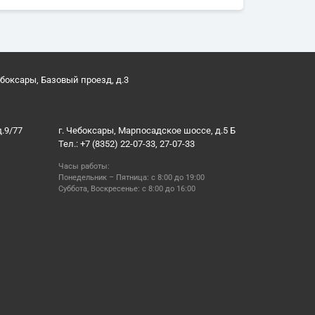
ебоксары, Базовый проезд, д.3
д.9/77
г. Чебоксары, Марпосадское шоссе, д.5 Б
Тел.: +7 (8352) 22-07-33, 27-07-33
Часы работы:
Понедельник – Пятница: с 8:00 до 19:00
Суббота, Воскресенье: с 8:00 до 16:00