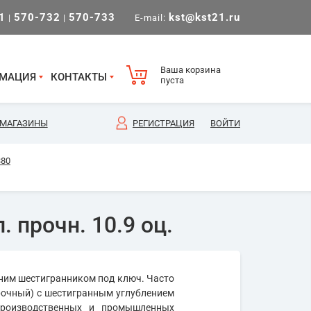
1
570-732
570-733
kst@kst21.ru
|
|
E-mail:
Ваша корзина
МАЦИЯ
КОНТАКТЫ
пуста
МАГАЗИНЫ
РЕГИСТРАЦИЯ
ВОЙТИ
380
. прочн. 10.9 оц.
нним шестигранником под ключ. Часто
рочный) с шестигранным углублением
производственных и промышленных