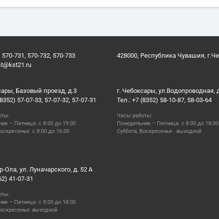
 570-731, 570-732, 570-733
428000, Республика Чувашия, г.Ч
st@kst21.ru
сары, Базовый проезд, д.3
г. Чебоксары, ул.Водопроводная, 
(8352) 57-07-33, 57-07-32, 57-07-31
Тел.: +7 (8352) 58-10-87, 58-03-64
оты:
Часы работы:
ик – Пятница: с 8:00 до 19:00
Понедельник – Пятница: с 8:00 до 18:00
оскресенье: с 8:00 до 16:00
Суббота, Воскресенье - выходной
р-Ола, ул. Луначарского, д. 52 А
62) 41-07-31
оты:
ик – Пятница: с 8:00 до 18:00
Воскресенье: выходной