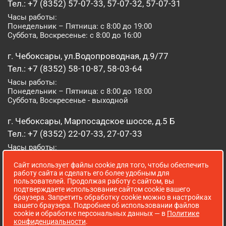
Тел.: +7 (8352) 57-07-33, 57-07-32, 57-07-31
Часы работы:
Понедельник – Пятница: с 8:00 до 19:00
Суббота, Воскресенье: с 8:00 до 16:00
г. Чебоксары, ул.Водопроводная, д.9/77
Тел.: +7 (8352) 58-10-87, 58-03-64
Часы работы:
Понедельник – Пятница: с 8:00 до 18:00
Суббота, Воскресенье - выходной
г. Чебоксары, Марпосадское шоссе, д.5 Б
Тел.: +7 (8352) 22-07-33, 27-07-33
Часы работы:
Понедельник – Пятница: с 8:00 до 19:00
Сайт использует файлы cookie для того, чтобы обеспечить
Суббота, Воскресенье: с 8:00 до 16:00
работу сайта и сделать его более удобным для
пользователей. Продолжая работу с сайтом, вы
г. Йошкар-Ола, ул. Луначарского, д. 52 А
подтверждаете использование сайтом cookie вашего
браузера. Запретить обработку cookie можно в настройках
Тел.: (8362) 41-07-31
вашего браузера. Подробнее об использовании файлов
Часы работы:
cookie и обработке персональных данных — в
Политике
Понедельник – Пятница: с 8:00 до 18:00
конфиденциальности
.