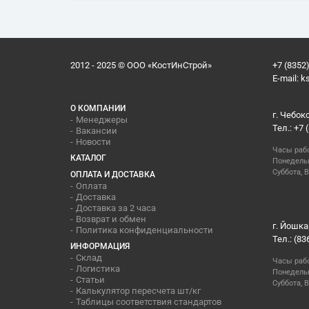
2012 - 2025 © ООО «КостИнСтрой»
+7 (8352)
E-mail:
k
О КОМПАНИИ
г. Чебок
Менеджеры
Тел.: +7 
Вакансии
Новости
Часы раб
КАТАЛОГ
Понедельн
Суббота, В
ОПЛАТА И ДОСТАВКА
Оплата
Доставка
Доставка за 2 часа
Возврат и обмен
г. Йошка
Политика конфиденциальности
Тел.: (83
ИНФОРМАЦИЯ
Склад
Часы раб
Логистика
Понедельн
Статьи
Суббота, 
Калькулятор пересчета шт/кг
Таблицы соответствия стандартов