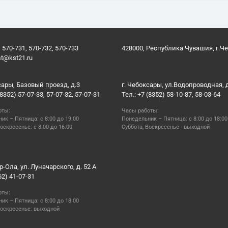
 570-731, 570-732, 570-733
428000, Республика Чувашия, г.Ч
st@kst21.ru
сары, Базовый проезд, д.3
г. Чебоксары, ул.Водопроводная, 
(8352) 57-07-33, 57-07-32, 57-07-31
Тел.: +7 (8352) 58-10-87, 58-03-64
оты:
Часы работы:
ик – Пятница: с 8:00 до 19:00
Понедельник – Пятница: с 8:00 до 18:00
оскресенье: с 8:00 до 16:00
Суббота, Воскресенье - выходной
р-Ола, ул. Луначарского, д. 52 А
62) 41-07-31
оты:
ик – Пятница: с 8:00 до 18:00
Воскресенье: выходной