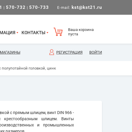
1
570-732
570-733
kst@kst21.ru
|
|
E-mail:
Ваша корзина
МАЦИЯ
КОНТАКТЫ
пуста
МАГАЗИНЫ
РЕГИСТРАЦИЯ
ВОЙТИ
с полупотайной головкой, цинк
овкой с прямым шлицем, винт DIN 966 -
с крестообразным шлицем. Винты
производственных и промышленных
их размеров.