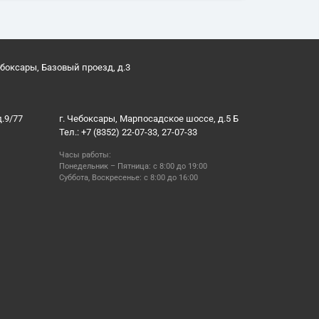
ебоксары, Базовый проезд, д.3
д.9/77
г. Чебоксары, Марпосадское шоссе, д.5 Б
Тел.: +7 (8352) 22-07-33, 27-07-33
Часы работы:
Понедельник – Пятница: с 8:00 до 19:00
Суббота, Воскресенье: с 8:00 до 16:00