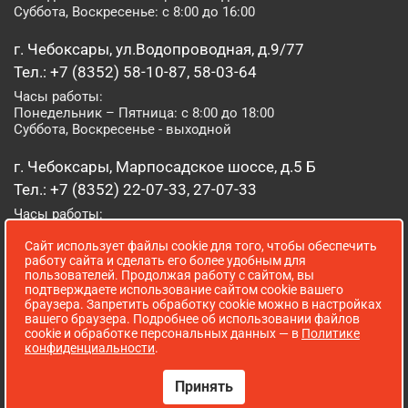
Суббота, Воскресенье: с 8:00 до 16:00
г. Чебоксары, ул.Водопроводная, д.9/77
Тел.: +7 (8352) 58-10-87, 58-03-64
Часы работы:
Понедельник – Пятница: с 8:00 до 18:00
Суббота, Воскресенье - выходной
г. Чебоксары, Марпосадское шоссе, д.5 Б
Тел.: +7 (8352) 22-07-33, 27-07-33
Часы работы:
Понедельник – Пятница: с 8:00 до 19:00
Сайт использует файлы cookie для того, чтобы обеспечить
Суббота, Воскресенье: с 8:00 до 16:00
работу сайта и сделать его более удобным для
пользователей. Продолжая работу с сайтом, вы
г. Йошкар-Ола, ул. Луначарского, д. 52 А
подтверждаете использование сайтом cookie вашего
браузера. Запретить обработку cookie можно в настройках
Тел.: (8362) 41-07-31
вашего браузера. Подробнее об использовании файлов
Часы работы:
cookie и обработке персональных данных — в
Политике
Понедельник – Пятница: с 8:00 до 18:00
конфиденциальности
.
Суббота, Воскресенье: выходной
Принять
Сопровождение сайта WebStroy