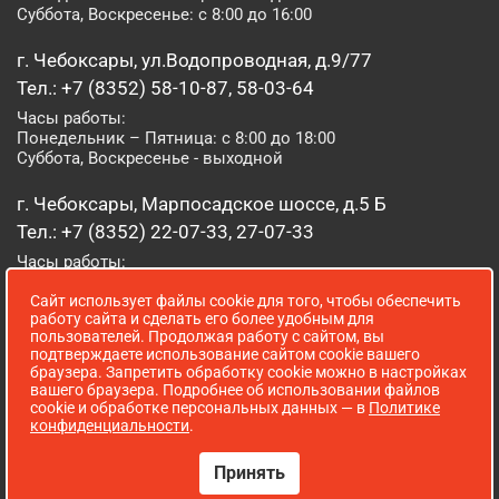
Суббота, Воскресенье: с 8:00 до 16:00
г. Чебоксары, ул.Водопроводная, д.9/77
Тел.: +7 (8352) 58-10-87, 58-03-64
Часы работы:
Понедельник – Пятница: с 8:00 до 18:00
Суббота, Воскресенье - выходной
г. Чебоксары, Марпосадское шоссе, д.5 Б
Тел.: +7 (8352) 22-07-33, 27-07-33
Часы работы:
Понедельник – Пятница: с 8:00 до 19:00
Сайт использует файлы cookie для того, чтобы обеспечить
Суббота, Воскресенье: с 8:00 до 16:00
работу сайта и сделать его более удобным для
пользователей. Продолжая работу с сайтом, вы
г. Йошкар-Ола, ул. Луначарского, д. 52 А
подтверждаете использование сайтом cookie вашего
браузера. Запретить обработку cookie можно в настройках
Тел.: (8362) 41-07-31
вашего браузера. Подробнее об использовании файлов
Часы работы:
cookie и обработке персональных данных — в
Политике
Понедельник – Пятница: с 8:00 до 18:00
конфиденциальности
.
Суббота, Воскресенье: выходной
Принять
Сопровождение сайта WebStroy