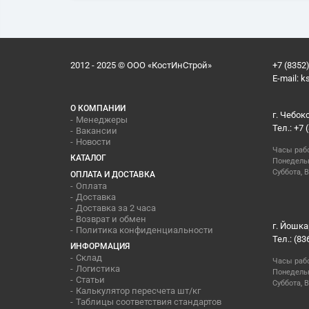
2012 - 2025 © ООО «КостИнСтрой»
+7 (8352)
E-mail:
k
О КОМПАНИИ
г. Чебок
Менеджеры
Тел.: +7 
Вакансии
Новости
Часы раб
КАТАЛОГ
Понедельн
Суббота, В
ОПЛАТА И ДОСТАВКА
Оплата
Доставка
Доставка за 2 часа
Возврат и обмен
г. Йошка
Политика конфиденциальности
Тел.: (83
ИНФОРМАЦИЯ
Склад
Часы раб
Логистика
Понедельн
Статьи
Суббота, 
Калькулятор пересчета шт/кг
Таблицы соответствия стандартов