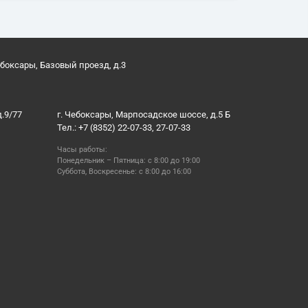
ебоксары, Базовый проезд, д.3
д.9/77
г. Чебоксары, Марпосадское шоссе, д.5 Б
Тел.: +7 (8352) 22-07-33, 27-07-33
Часы работы:
Понедельник – Пятница: с 8:00 до 19:00
Суббота, Воскресенье: с 8:00 до 16:00