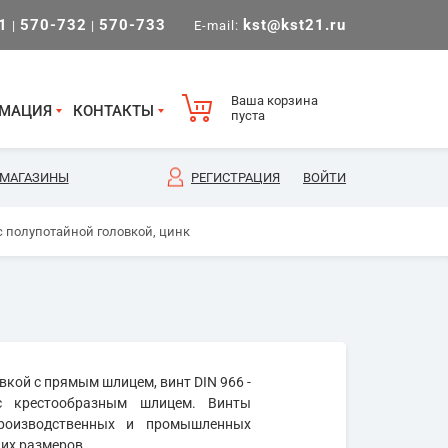
1
570-732
570-733
kst@kst21.ru
|
|
E-mail:
Ваша корзина
МАЦИЯ
КОНТАКТЫ
пуста
МАГАЗИНЫ
РЕГИСТРАЦИЯ
ВОЙТИ
с полупотайной головкой, цинк
овкой с прямым шлицем, винт DIN 966 -
с крестообразным шлицем. Винты
производственных и промышленных
их размеров.