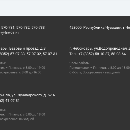
 570-731, 570-732, 570-733
428000, Республика Чувашия, г.Ч
st@kst21.ru
сары, Базовый проезд, д.3
г. Чебоксары, ул.Водопроводная, 
(8352) 57-07-33, 57-07-32, 57-07-31
Тел.: +7 (8352) 58-10-87, 58-03-64
оты:
Часы работы:
ик – Пятница: с 8:00 до 19:00
Понедельник – Пятница: с 8:00 до 18:00
оскресенье: с 8:00 до 16:00
Суббота, Воскресенье - выходной
р-Ола, ул. Луначарского, д. 52 А
62) 41-07-31
оты:
ик – Пятница: с 8:00 до 18:00
Воскресенье: выходной