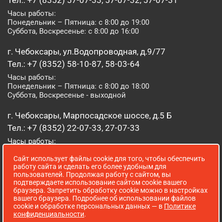
Тел.: +7 (8352) 57-07-33, 57-07-32, 57-07-31
Часы работы:
Понедельник – Пятница: с 8:00 до 19:00
Суббота, Воскресенье: с 8:00 до 16:00
г. Чебоксары, ул.Водопроводная, д.9/77
Тел.: +7 (8352) 58-10-87, 58-03-64
Часы работы:
Понедельник – Пятница: с 8:00 до 18:00
Суббота, Воскресенье - выходной
г. Чебоксары, Марпосадское шоссе, д.5 Б
Тел.: +7 (8352) 22-07-33, 27-07-33
Часы работы:
Понедельник – Пятница: с 8:00 до 19:00
Сайт использует файлы cookie для того, чтобы обеспечить
Суббота, Воскресенье: с 8:00 до 16:00
работу сайта и сделать его более удобным для
пользователей. Продолжая работу с сайтом, вы
г. Йошкар-Ола, ул. Луначарского, д. 52 А
подтверждаете использование сайтом cookie вашего
браузера. Запретить обработку cookie можно в настройках
Тел.: (8362) 41-07-31
вашего браузера. Подробнее об использовании файлов
Часы работы:
cookie и обработке персональных данных — в
Политике
Понедельник – Пятница: с 8:00 до 18:00
конфиденциальности
.