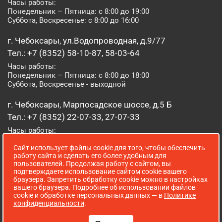
Часы работы:
Понедельник – Пятница: с 8:00 до 19:00
Суббота, Воскресенье: с 8:00 до 16:00
г. Чебоксары, ул.Водопроводная, д.9/77
Тел.: +7 (8352) 58-10-87, 58-03-64
Часы работы:
Понедельник – Пятница: с 8:00 до 18:00
Суббота, Воскресенье - выходной
г. Чебоксары, Марпосадское шоссе, д.5 Б
Тел.: +7 (8352) 22-07-33, 27-07-33
Часы работы:
Понедельник – Пятница: с 8:00 до 19:00
Сайт использует файлы cookie для того, чтобы обеспечить
Суббота, Воскресенье: с 8:00 до 16:00
работу сайта и сделать его более удобным для
пользователей. Продолжая работу с сайтом, вы
г. Йошкар-Ола, ул. Луначарского, д. 52 А
подтверждаете использование сайтом cookie вашего
браузера. Запретить обработку cookie можно в настройках
Тел.: (8362) 41-07-31
вашего браузера. Подробнее об использовании файлов
Часы работы:
cookie и обработке персональных данных — в
Политике
Понедельник – Пятница: с 8:00 до 18:00
конфиденциальности
.
Суббота, Воскресенье: выходной