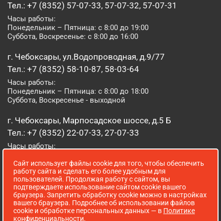
Тел.: +7 (8352) 57-07-33, 57-07-32, 57-07-31
Часы работы:
Понедельник – Пятница: с 8:00 до 19:00
Суббота, Воскресенье: с 8:00 до 16:00
г. Чебоксары, ул.Водопроводная, д.9/77
Тел.: +7 (8352) 58-10-87, 58-03-64
Часы работы:
Понедельник – Пятница: с 8:00 до 18:00
Суббота, Воскресенье - выходной
г. Чебоксары, Марпосадское шоссе, д.5 Б
Тел.: +7 (8352) 22-07-33, 27-07-33
Часы работы:
Понедельник – Пятница: с 8:00 до 19:00
Сайт использует файлы cookie для того, чтобы обеспечить
Суббота, Воскресенье: с 8:00 до 16:00
работу сайта и сделать его более удобным для
пользователей. Продолжая работу с сайтом, вы
г. Йошкар-Ола, ул. Луначарского, д. 52 А
подтверждаете использование сайтом cookie вашего
браузера. Запретить обработку cookie можно в настройках
Тел.: (8362) 41-07-31
вашего браузера. Подробнее об использовании файлов
Часы работы:
cookie и обработке персональных данных — в
Политике
Понедельник – Пятница: с 8:00 до 18:00
конфиденциальности
.