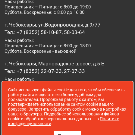
Часы работы:
Понедельник – Пятница: с 8:00 до 19:00
Суббота, Воскресенье: с 8:00 до 16:00
г. Чебоксары, ул.Водопроводная, д.9/77
Тел.: +7 (8352) 58-10-87, 58-03-64
Часы работы:
Понедельник – Пятница: с 8:00 до 18:00
Суббота, Воскресенье - выходной
г. Чебоксары, Марпосадское шоссе, д.5 Б
Тел.: +7 (8352) 22-07-33, 27-07-33
Часы работы:
Понедельник – Пятница: с 8:00 до 19:00
Сайт использует файлы cookie для того, чтобы обеспечить
Суббота, Воскресенье: с 8:00 до 16:00
работу сайта и сделать его более удобным для
пользователей. Продолжая работу с сайтом, вы
г. Йошкар-Ола, ул. Луначарского, д. 52 А
подтверждаете использование сайтом cookie вашего
браузера. Запретить обработку cookie можно в настройках
Тел.: (8362) 41-07-31
вашего браузера. Подробнее об использовании файлов
Часы работы:
cookie и обработке персональных данных — в
Политике
Понедельник – Пятница: с 8:00 до 18:00
конфиденциальности
.
Суббота, Воскресенье: выходной