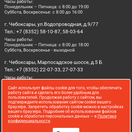
Часы работы:
Понедельник – Пятница: с 8:00 до 19:00
Суббота, Воскресенье: с 8:00 до 16:00
г. Чебоксары, ул.Водопроводная, д.9/77
Тел.: +7 (8352) 58-10-87, 58-03-64
Часы работы:
Понедельник – Пятница: с 8:00 до 18:00
Суббота, Воскресенье - выходной
г. Чебоксары, Марпосадское шоссе, д.5 Б
Тел.: +7 (8352) 22-07-33, 27-07-33
Часы работы:
Понедельник – Пятница: с 8:00 до 19:00
Сайт использует файлы cookie для того, чтобы обеспечить
Суббота, Воскресенье: с 8:00 до 16:00
работу сайта и сделать его более удобным для
пользователей. Продолжая работу с сайтом, вы
г. Йошкар-Ола, ул. Луначарского, д. 52 А
подтверждаете использование сайтом cookie вашего
браузера. Запретить обработку cookie можно в настройках
Тел.: (8362) 41-07-31
вашего браузера. Подробнее об использовании файлов
Часы работы:
cookie и обработке персональных данных — в
Политике
Понедельник – Пятница: с 8:00 до 18:00
конфиденциальности
.
Суббота, Воскресенье: выходной