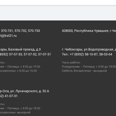
 570-731, 570-732, 570-733
428000, Республика Чувашия, г.Ч
st@kst21.ru
сары, Базовый проезд, д.3
г. Чебоксары, ул.Водопроводная, 
(8352) 57-07-33, 57-07-32, 57-07-31
Тел.: +7 (8352) 58-10-87, 58-03-64
оты:
Часы работы:
ик – Пятница: с 8:00 до 19:00
Понедельник – Пятница: с 8:00 до 18:00
оскресенье: с 8:00 до 16:00
Суббота, Воскресенье - выходной
р-Ола, ул. Луначарского, д. 52 А
62) 41-07-31
оты:
ик – Пятница: с 8:00 до 18:00
Воскресенье: выходной