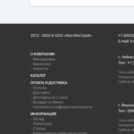
2012 - 2025 © ООО «КостИнСтрой»
+7 (8352)
E-mail:
k
О КОМПАНИИ
г. Чебок
Менеджеры
Тел.: +7 
Вакансии
Новости
Часы раб
КАТАЛОГ
Понедельн
Суббота, В
ОПЛАТА И ДОСТАВКА
Оплата
Доставка
Доставка за 2 часа
Возврат и обмен
г. Йошка
Политика конфиденциальности
Тел.: (83
ИНФОРМАЦИЯ
Склад
Часы раб
Логистика
Понедельн
Статьи
Суббота, 
Калькулятор пересчета шт/кг