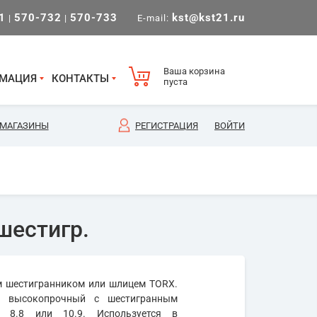
1
570-732
570-733
kst@kst21.ru
|
|
E-mail:
Ваша корзина
МАЦИЯ
КОНТАКТЫ
пуста
МАГАЗИНЫ
РЕГИСТРАЦИЯ
ВОЙТИ
шестигр.
им шестигранником или шлицем TORX.
т высокопрочный с шестигранным
 8.8 или 10.9. Используется в