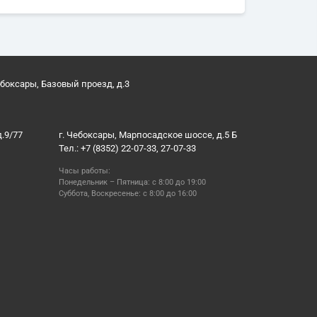
ебоксары, Базовый проезд, д.3
д.9/77
г. Чебоксары, Марпосадское шоссе, д.5 Б
Тел.: +7 (8352) 22-07-33, 27-07-33
Часы работы:
Понедельник – Пятница: с 8:00 до 19:00
Суббота, Воскресенье: с 8:00 до 16:00