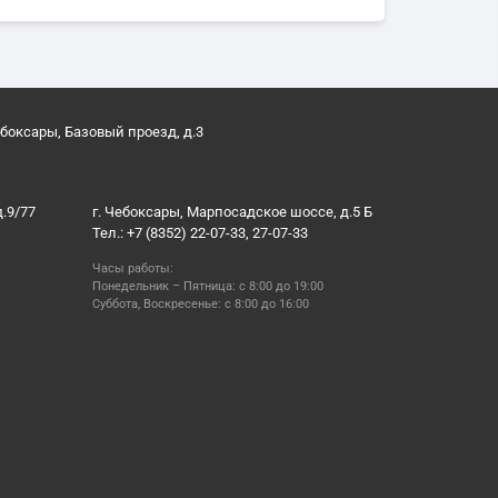
ебоксары, Базовый проезд, д.3
д.9/77
г. Чебоксары, Марпосадское шоссе, д.5 Б
Тел.: +7 (8352) 22-07-33, 27-07-33
Часы работы:
Понедельник – Пятница: с 8:00 до 19:00
Суббота, Воскресенье: с 8:00 до 16:00