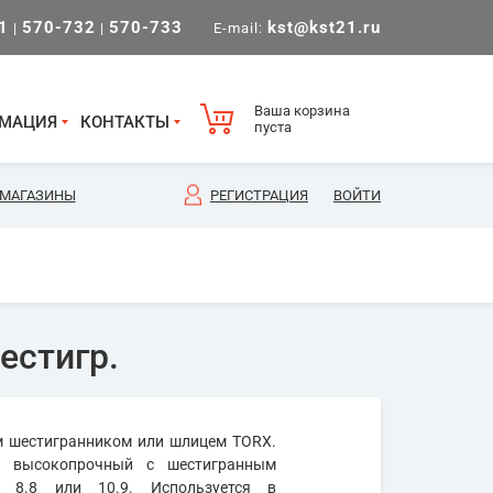
1
570-732
570-733
kst@kst21.ru
|
|
E-mail:
Ваша корзина
МАЦИЯ
КОНТАКТЫ
пуста
МАГАЗИНЫ
РЕГИСТРАЦИЯ
ВОЙТИ
естигр.
им шестигранником или шлицем TORX.
т высокопрочный с шестигранным
 8.8 или 10.9. Используется в