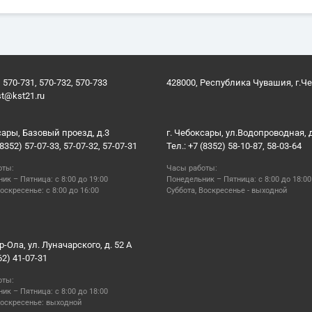
 570-731, 570-732, 570-733
428000, Республика Чувашия, г.Ч
st@kst21.ru
сары, Базовый проезд, д.3
г. Чебоксары, ул.Водопроводная, 
(8352) 57-07-33, 57-07-32, 57-07-31
Тел.: +7 (8352) 58-10-87, 58-03-64
оты:
Часы работы:
ик – Пятница: с 8:00 до 19:00
Понедельник – Пятница: с 8:00 до 18:00
оскресенье: с 8:00 до 16:00
Суббота, Воскресенье - выходной
р-Ола, ул. Луначарского, д. 52 А
62) 41-07-31
оты:
ик – Пятница: с 8:00 до 18:00
Воскресенье: выходной