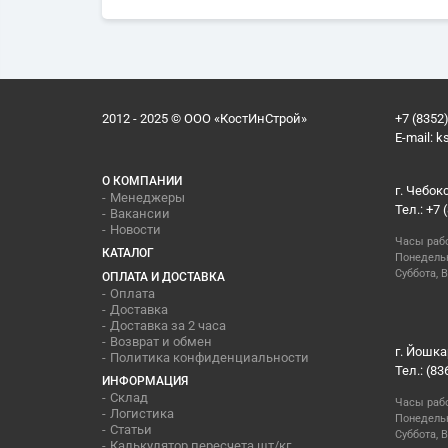
2012 - 2025 © ООО «КостИнСтрой»
+7 (8352)
E-mail:
k
О КОМПАНИИ
г. Чебок
Менеджеры
Тел.: +7 
Вакансии
Новости
Часы раб
КАТАЛОГ
Понедельн
Суббота, В
ОПЛАТА И ДОСТАВКА
Оплата
Доставка
Доставка за 2 часа
Возврат и обмен
г. Йошка
Политика конфиденциальности
Тел.: (83
ИНФОРМАЦИЯ
Склад
Часы раб
Логистика
Понедельн
Статьи
Суббота, 
Калькулятор пересчета шт/кг