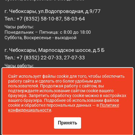
г. Чебоксары, ул.Водопроводная, д.9/77
Тел.: +7 (8352) 58-10-87, 58-03-64
Часы работы:
Понедельник – Пятница: с 8:00 до 18:00
Суббота, Воскресенье - выходной
г. Чебоксары, Марпосадское шоссе, д.5 Б
Тел.: +7 (8352) 22-07-33, 27-07-33
Часы работы:
Понедельник – Пятница: с 8:00 до 19:00
Сайт использует файлы cookie для того, чтобы обеспечить
Суббота, Воскресенье: с 8:00 до 16:00
работу сайта и сделать его более удобным для
пользователей. Продолжая работу с сайтом, вы
г. Йошкар-Ола, ул. Луначарского, д. 52 А
подтверждаете использование сайтом cookie вашего
браузера. Запретить обработку cookie можно в настройках
Тел.: (8362) 41-07-31
вашего браузера. Подробнее об использовании файлов
Часы работы:
cookie и обработке персональных данных — в
Политике
Понедельник – Пятница: с 8:00 до 18:00
конфиденциальности
.
Суббота, Воскресенье: выходной
Принять
Сопровождение сайта WebStroy