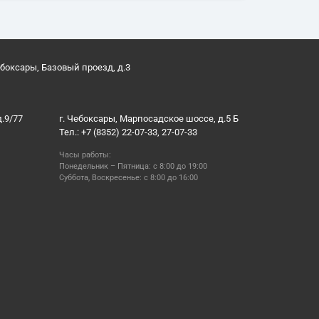
ебоксары, Базовый проезд, д.3
д.9/77
г. Чебоксары, Марпосадское шоссе, д.5 Б
Тел.: +7 (8352) 22-07-33, 27-07-33
Часы работы:
Понедельник – Пятница: с 8:00 до 19:00
Суббота, Воскресенье: с 8:00 до 16:00