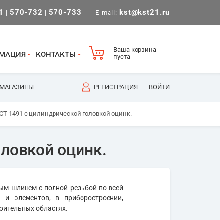
1
570-732
570-733
kst@kst21.ru
|
|
E-mail:
Ваша корзина
МАЦИЯ
КОНТАКТЫ
пуста
МАГАЗИНЫ
РЕГИСТРАЦИЯ
ВОЙТИ
СТ 1491 с цилиндрической головкой оцинк.
оловкой оцинк.
мым шлицем с полной резьбой по всей
й и элементов, в приборостроении,
оительных областях.