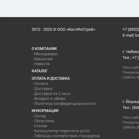
2012 - 2025 © ООО «КостИнСтрой»
+7 (8352)
E-mail:
k
О КОМПАНИИ
г. Чебок
Менеджеры
Тел.: +7 
Вакансии
Новости
Часы раб
КАТАЛОГ
Понедельн
Суббота, В
ОПЛАТА И ДОСТАВКА
Оплата
Доставка
Доставка за 2 часа
Возврат и обмен
г. Йошка
Политика конфиденциальности
Тел.: (83
ИНФОРМАЦИЯ
Склад
Часы раб
Логистика
Понедельн
Статьи
Суббота, 
Калькулятор пересчета шт/кг
Таблицы соответствия стандартов