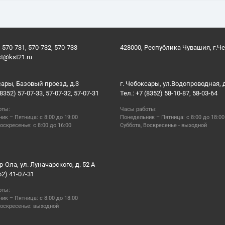
 570-731, 570-732, 570-733
428000, Республика Чувашия, г.Ч
st@kst21.ru
сары, Базовый проезд, д.3
г. Чебоксары, ул.Водопроводная, 
(8352) 57-07-33, 57-07-32, 57-07-31
Тел.: +7 (8352) 58-10-87, 58-03-64
оты:
Часы работы:
ик – Пятница: с 8:00 до 19:00
Понедельник – Пятница: с 8:00 до 18:00
оскресенье: с 8:00 до 16:00
Суббота, Воскресенье - выходной
р-Ола, ул. Луначарского, д. 52 А
62) 41-07-31
оты:
ик – Пятница: с 8:00 до 18:00
Воскресенье: выходной