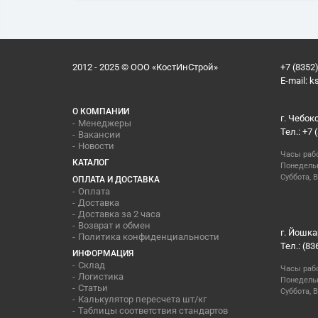
2012 - 2025 © ООО «КостИнСтрой»
+7 (8352)
E-mail:
k
О КОМПАНИИ
г. Чебок
Менеджеры
Тел.: +7 
Вакансии
Новости
Часы раб
КАТАЛОГ
Понедельн
Суббота, В
ОПЛАТА И ДОСТАВКА
Оплата
Доставка
Доставка за 2 часа
Возврат и обмен
г. Йошка
Политика конфиденциальности
Тел.: (83
ИНФОРМАЦИЯ
Склад
Часы раб
Логистика
Понедельн
Статьи
Суббота, 
Калькулятор пересчета шт/кг
Таблицы соответствия стандартов