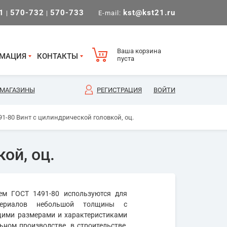
1
570-732
570-733
kst@kst21.ru
|
|
E-mail:
Ваша корзина
МАЦИЯ
КОНТАКТЫ
пуста
МАГАЗИНЫ
РЕГИСТРАЦИЯ
ВОЙТИ
1-80 Винт с цилиндрической головкой, оц.
ой, оц.
ем ГОСТ 1491-80 используются для
териалов небольшой толщины с
ющими размерами и характеристиками
ном производстве, в строительстве,