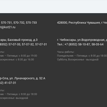
 570-731, 570-732, 570-733
428000, Республика Чувашия, г.Ч
st@kst21.ru
сары, Базовый проезд, д.3
г. Чебоксары, ул.Водопроводная, 
(8352) 57-07-33, 57-07-32, 57-07-31
Тел.: +7 (8352) 58-10-87, 58-03-64
оты:
Часы работы:
ик – Пятница: с 8:00 до 19:00
Понедельник – Пятница: с 8:00 до 18:00
оскресенье: с 8:00 до 16:00
Суббота, Воскресенье - выходной
р-Ола, ул. Луначарского, д. 52 А
62) 41-07-31
оты:
ик – Пятница: с 8:00 до 18:00
Воскресенье: выходной