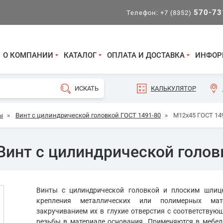
570-73
Телефон:
+7 (8352)
О КОМПАНИИ
КАТАЛОГ
ОПЛАТА И ДОСТАВКА
ИНФОР
КАЛЬКУЛЯТОР
ы
»
Винт с цилиндрической головкой ГОСТ 1491-80
»
М12х45 ГОСТ 149
инт с цилиндрической головк
Винты с цилиндрической головкой и плоским шлиц
крепления металлических или полимерных ма
закручиванием их в глухие отверстия с соответству
резьбы в материале основания. Применяются в мебель