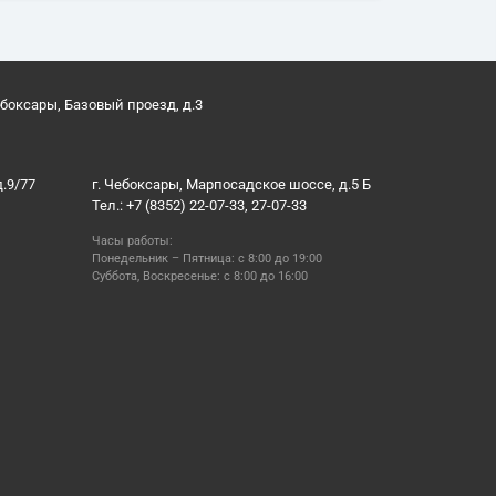
ебоксары, Базовый проезд, д.3
д.9/77
г. Чебоксары, Марпосадское шоссе, д.5 Б
Тел.: +7 (8352) 22-07-33, 27-07-33
Часы работы:
Понедельник – Пятница: с 8:00 до 19:00
Суббота, Воскресенье: с 8:00 до 16:00