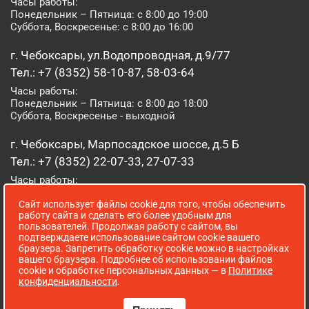
Часы работы:
Понедельник – Пятница: с 8:00 до 19:00
Суббота, Воскресенье: с 8:00 до 16:00
г. Чебоксары, ул.Водопроводная, д.9/77
Тел.: +7 (8352) 58-10-87, 58-03-64
Часы работы:
Понедельник – Пятница: с 8:00 до 18:00
Суббота, Воскресенье - выходной
г. Чебоксары, Марпосадское шоссе, д.5 Б
Тел.: +7 (8352) 22-07-33, 27-07-33
Часы работы:
Понедельник – Пятница: с 8:00 до 19:00
Сайт использует файлы cookie для того, чтобы обеспечить
Суббота, Воскресенье: с 8:00 до 16:00
работу сайта и сделать его более удобным для
пользователей. Продолжая работу с сайтом, вы
г. Йошкар-Ола, ул. Луначарского, д. 52 А
подтверждаете использование сайтом cookie вашего
браузера. Запретить обработку cookie можно в настройках
Тел.: (8362) 41-07-31
вашего браузера. Подробнее об использовании файлов
Часы работы:
cookie и обработке персональных данных — в
Политике
Понедельник – Пятница: с 8:00 до 18:00
конфиденциальности
.
Суббота, Воскресенье: выходной