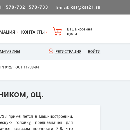
1
570-732
570-733
kst@kst21.ru
|
|
E-mail:
Ваша корзина
МАЦИЯ
КОНТАКТЫ
пуста
МАГАЗИНЫ
РЕГИСТРАЦИЯ
ВОЙТИ
N 912/ ГОСТ 11738-84
ником, оц.
738 применяется в машиностроении,
ескую головку, предназначен для
ается классом прочности 8.8, что