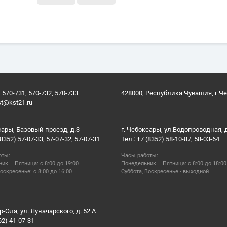
 570-731, 570-732, 570-733
428000, Республика Чувашия, г.Ч
st@kst21.ru
сары, Базовый проезд, д.3
г. Чебоксары, ул.Водопроводная, 
(8352) 57-07-33, 57-07-32, 57-07-31
Тел.: +7 (8352) 58-10-87, 58-03-64
оты:
Часы работы:
ик – Пятница: с 8:00 до 19:00
Понедельник – Пятница: с 8:00 до 18:00
оскресенье: с 8:00 до 16:00
Суббота, Воскресенье - выходной
р-Ола, ул. Луначарского, д. 52 А
62) 41-07-31