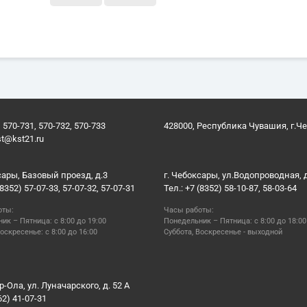
 570-731, 570-732, 570-733
428000, Республика Чувашия, г.Ч
st@kst21.ru
сары, Базовый проезд, д.3
г. Чебоксары, ул.Водопроводная, 
(8352) 57-07-33, 57-07-32, 57-07-31
Тел.: +7 (8352) 58-10-87, 58-03-64
оты:
Часы работы:
ик – Пятница: с 8:00 до 19:00
Понедельник – Пятница: с 8:00 до 18:00
оскресенье: с 8:00 до 16:00
Суббота, Воскресенье - выходной
р-Ола, ул. Луначарского, д. 52 А
62) 41-07-31