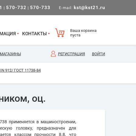
1
570-732
570-733
kst@kst21.ru
|
|
E-mail:
Ваша корзина
МАЦИЯ
КОНТАКТЫ
пуста
МАГАЗИНЫ
РЕГИСТРАЦИЯ
ВОЙТИ
N 912/ ГОСТ 11738-84
ником, оц.
738 применяется в машиностроении,
ескую головку, предназначен для
ается классом прочности 8.8, что