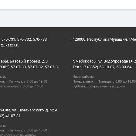
 570-731, 570-732, 570-733
428000, Республика Чувашия, г.Ч
st@kst21.ru
сары, Базовый проезд, д.3
г. Чебоксары, ул.Водопроводная, 
(8352) 57-07-33, 57-07-32, 57-07-31
Тел.: +7 (8352) 58-10-87, 58-03-64
оты:
Часы работы:
ик – Пятница: с 8:00 до 19:00
Понедельник – Пятница: с 8:00 до 18:00
оскресенье: с 8:00 до 16:00
Суббота, Воскресенье - выходной
р-Ола, ул. Луначарского, д. 52 А
62) 41-07-31
оты:
ик – Пятница: с 8:00 до 18:00
Воскресенье: выходной