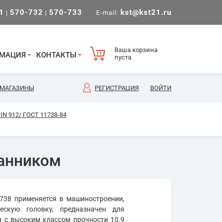
1
570-732
570-733
kst@kst21.ru
|
|
E-mail:
Ваша корзина
МАЦИЯ
КОНТАКТЫ
пуста
МАГАЗИНЫ
РЕГИСТРАЦИЯ
ВОЙТИ
N 912/ ГОСТ 11738-84
ранником
738 применяется в машиностроении,
ескую головку, предназначен для
ся с высоким классом прочности 10.9