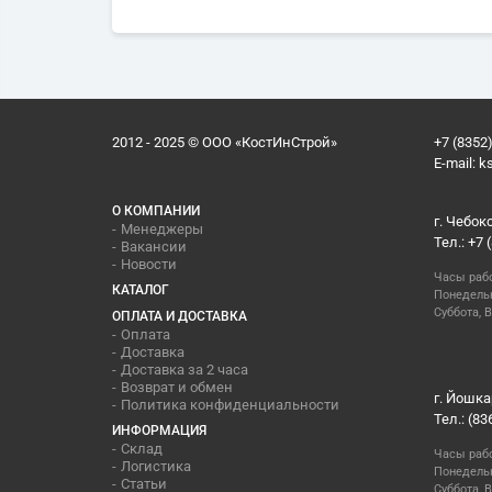
2012 - 2025 © ООО «КостИнСтрой»
+7 (8352)
E-mail:
k
О КОМПАНИИ
г. Чебок
Менеджеры
Тел.: +7 
Вакансии
Новости
Часы раб
КАТАЛОГ
Понедельн
Суббота, В
ОПЛАТА И ДОСТАВКА
Оплата
Доставка
Доставка за 2 часа
Возврат и обмен
г. Йошка
Политика конфиденциальности
Тел.: (83
ИНФОРМАЦИЯ
Склад
Часы раб
Логистика
Понедельн
Статьи
Суббота, 