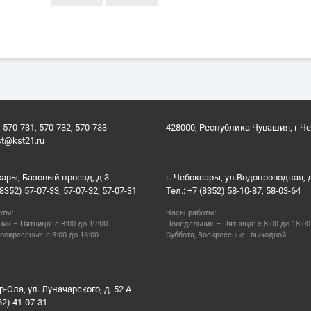
 570-731, 570-732, 570-733
428000, Республика Чувашия, г.Ч
st@kst21.ru
сары, Базовый проезд, д.3
г. Чебоксары, ул.Водопроводная, 
(8352) 57-07-33, 57-07-32, 57-07-31
Тел.: +7 (8352) 58-10-87, 58-03-64
оты:
Часы работы:
ик – Пятница: с 8:00 до 19:00
Понедельник – Пятница: с 8:00 до 18:00
оскресенье: с 8:00 до 16:00
Суббота, Воскресенье - выходной
р-Ола, ул. Луначарского, д. 52 А
62) 41-07-31