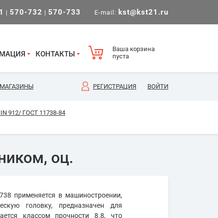
1
570-732
570-733
kst@kst21.ru
|
|
E-mail:
Ваша корзина
МАЦИЯ
КОНТАКТЫ
пуста
МАГАЗИНЫ
РЕГИСТРАЦИЯ
ВОЙТИ
N 912/ ГОСТ 11738-84
ником, оц.
738 применяется в машиностроении,
ескую головку, предназначен для
ается классом прочности 8.8, что