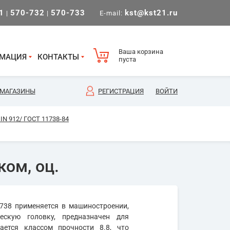
1
570-732
570-733
kst@kst21.ru
|
|
E-mail:
Ваша корзина
МАЦИЯ
КОНТАКТЫ
пуста
МАГАЗИНЫ
РЕГИСТРАЦИЯ
ВОЙТИ
N 912/ ГОСТ 11738-84
ом, оц.
738 применяется в машиностроении,
ескую головку, предназначен для
ается классом прочности 8.8, что