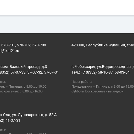
 570-731, 570-732, 570-733
428000, Республика Чувашия, г.Ч
st@kst21.ru
сары, Базовый проезд, д.3
г. Чебоксары, ул.Водопроводная, 
(8352) 57-07-33, 57-07-32, 57-07-31
Тел.: +7 (8352) 58-10-87, 58-03-64
оты:
Часы работы:
ик – Пятница: с 8:00 до 19:00
Понедельник – Пятница: с 8:00 до 18:00
оскресенье: с 8:00 до 16:00
Суббота, Воскресенье - выходной
р-Ола, ул. Луначарского, д. 52 А
62) 41-07-31
оты: