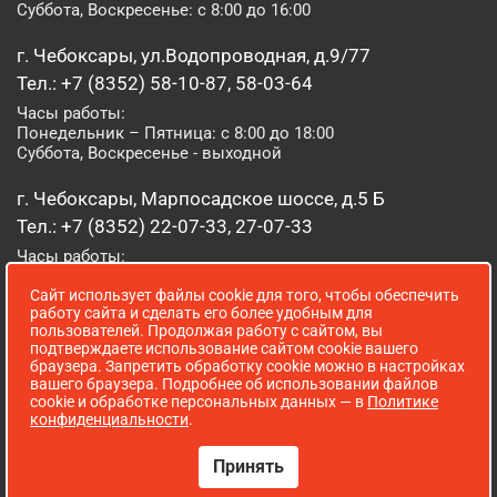
Суббота, Воскресенье: с 8:00 до 16:00
г. Чебоксары, ул.Водопроводная, д.9/77
Тел.: +7 (8352) 58-10-87, 58-03-64
Часы работы:
Понедельник – Пятница: с 8:00 до 18:00
Суббота, Воскресенье - выходной
г. Чебоксары, Марпосадское шоссе, д.5 Б
Тел.: +7 (8352) 22-07-33, 27-07-33
Часы работы:
Понедельник – Пятница: с 8:00 до 19:00
Сайт использует файлы cookie для того, чтобы обеспечить
Суббота, Воскресенье: с 8:00 до 16:00
работу сайта и сделать его более удобным для
пользователей. Продолжая работу с сайтом, вы
г. Йошкар-Ола, ул. Луначарского, д. 52 А
подтверждаете использование сайтом cookie вашего
браузера. Запретить обработку cookie можно в настройках
Тел.: (8362) 41-07-31
вашего браузера. Подробнее об использовании файлов
Часы работы:
cookie и обработке персональных данных — в
Политике
Понедельник – Пятница: с 8:00 до 18:00
конфиденциальности
.
Суббота, Воскресенье: выходной
Принять
Сопровождение сайта WebStroy