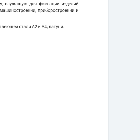
му, служащую для фиксации изделий
в машиностроении, приборостроении и
авеющей стали А2 и А4, латуни.