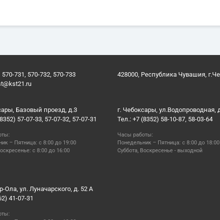
 570-731, 570-732, 570-733
428000, Республика Чувашия, г.Ч
st@kst21.ru
сары, Базовый проезд, д.3
г. Чебоксары, ул.Водопроводная, 
(8352) 57-07-33, 57-07-32, 57-07-31
Тел.: +7 (8352) 58-10-87, 58-03-64
оты:
Часы работы:
ик – Пятница: с 8:00 до 19:00
Понедельник – Пятница: с 8:00 до 18:00
оскресенье: с 8:00 до 16:00
Суббота, Воскресенье - выходной
р-Ола, ул. Луначарского, д. 52 А
62) 41-07-31
оты: