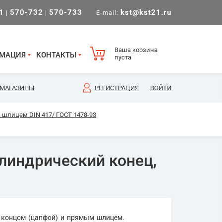
1
570-732
570-733
kst@kst21.ru
|
|
E-mail:
Ваша корзина
МАЦИЯ
КОНТАКТЫ
пуста
МАГАЗИНЫ
РЕГИСТРАЦИЯ
ВОЙТИ
шлицем DIN 417/ ГОСТ 1478-93
линдрический конец,
 концом (цапфой) и прямым шлицем.