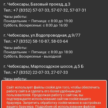
г. Чебоксары, Базовый проезд, д.3
Тел.: +7 (8352) 57-07-33, 57-07-32, 57-07-31
Часы работы:
Понедельник – Пятница: с 8:00 до 19:00
Суббота, Воскресенье: с 8:00 до 16:00
г. Чебоксары, ул.Водопроводная, д.9/77
Тел.: +7 (8352) 58-10-87, 58-03-64
Часы работы:
Понедельник – Пятница: с 8:00 до 18:00
Суббота, Воскресенье - выходной
г. Чебоксары, Марпосадское шоссе, д.5 Б
Тел.: +7 (8352) 22-07-33, 27-07-33
Часы работы:
Понедельник – Пятница: с 8:00 до 19:00
Сайт использует файлы cookie для того, чтобы обеспечить
Суббота, Воскресенье: с 8:00 до 16:00
работу сайта и сделать его более удобным для
пользователей. Продолжая работу с сайтом, вы
г. Йошкар-Ола, ул. Луначарского, д. 52 А
подтверждаете использование сайтом cookie вашего
браузера. Запретить обработку cookie можно в настройках
Тел.: (8362) 41-07-31
вашего браузера. Подробнее об использовании файлов