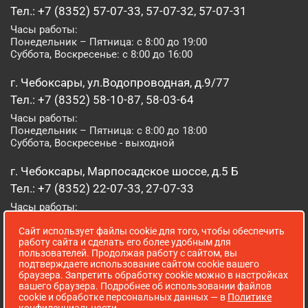
Тел.: +7 (8352) 57-07-33, 57-07-32, 57-07-31
Часы работы:
Понедельник – Пятница: с 8:00 до 19:00
Суббота, Воскресенье: с 8:00 до 16:00
г. Чебоксары, ул.Водопроводная, д.9/77
Тел.: +7 (8352) 58-10-87, 58-03-64
Часы работы:
Понедельник – Пятница: с 8:00 до 18:00
Суббота, Воскресенье - выходной
г. Чебоксары, Марпосадское шоссе, д.5 Б
Тел.: +7 (8352) 22-07-33, 27-07-33
Часы работы:
Понедельник – Пятница: с 8:00 до 19:00
Сайт использует файлы cookie для того, чтобы обеспечить
Суббота, Воскресенье: с 8:00 до 16:00
работу сайта и сделать его более удобным для
пользователей. Продолжая работу с сайтом, вы
г. Йошкар-Ола, ул. Луначарского, д. 52 А
подтверждаете использование сайтом cookie вашего
браузера. Запретить обработку cookie можно в настройках
Тел.: (8362) 41-07-31
вашего браузера. Подробнее об использовании файлов
Часы работы:
cookie и обработке персональных данных — в
Политике