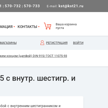
1
570-732
570-733
kst@kst21.ru
|
|
E-mail:
Ваша корзина
МАЦИЯ
КОНТАКТЫ
пуста
МАГАЗИНЫ
РЕГИСТРАЦИЯ
ВОЙТИ
им концом (цапфой) DIN 915/ ГОСТ 11075-93
 с внутр. шестигр. и
ьбой с внутренним шестигранником и