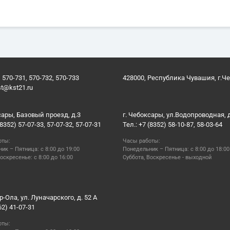
 570-731, 570-732, 570-733
428000, Республика Чувашия, г.Ч
st@kst21.ru
сары, Базовый проезд, д.3
г. Чебоксары, ул.Водопроводная, 
(8352) 57-07-33, 57-07-32, 57-07-31
Тел.: +7 (8352) 58-10-87, 58-03-64
оты:
Часы работы:
ик – Пятница: с 8:00 до 19:00
Понедельник – Пятница: с 8:00 до 18:00
оскресенье: с 8:00 до 16:00
Суббота, Воскресенье - выходной
р-Ола, ул. Луначарского, д. 52 А
62) 41-07-31
оты: