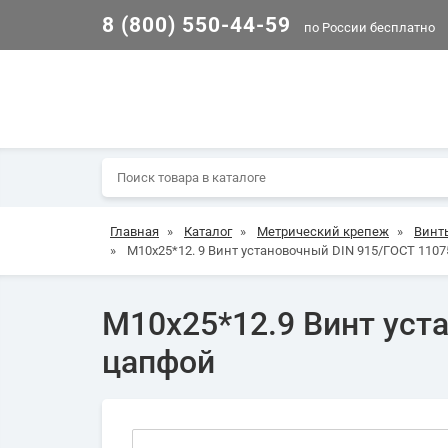
8 (800) 550-44-59
по России бесплатно
Главная
»
Каталог
»
Метрический крепеж
»
Винт
»
М10х25*12. 9 Винт установочный DIN 915/ГОСТ 11075
М10х25*12.9 Винт уста
цапфой