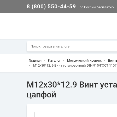
8 (800) 550-44-59
по России бесплатно
Главная
»
Каталог
»
Метрический крепеж
»
Винт
»
М12х30*12. 9 Винт установочный DIN 915/ГОСТ 11075
М12х30*12.9 Винт уста
цапфой