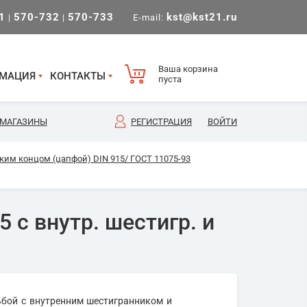
1
570-732
570-733
kst@kst21.ru
|
|
E-mail:
Ваша корзина
МАЦИЯ
КОНТАКТЫ
пуста
МАГАЗИНЫ
РЕГИСТРАЦИЯ
ВОЙТИ
им концом (цапфой) DIN 915/ ГОСТ 11075-93
 с внутр. шестигр. и
ьбой с внутренним шестигранником и