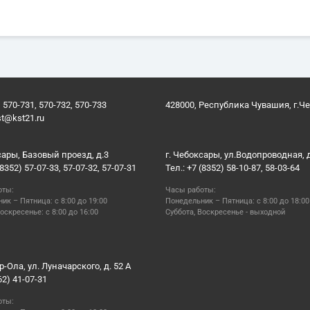
 570-731, 570-732, 570-733
428000, Республика Чувашия, г.Ч
st@kst21.ru
сары, Базовый проезд, д.3
г. Чебоксары, ул.Водопроводная, 
(8352) 57-07-33, 57-07-32, 57-07-31
Тел.: +7 (8352) 58-10-87, 58-03-64
оты:
Часы работы:
ик – Пятница: с 8:00 до 19:00
Понедельник – Пятница: с 8:00 до 18:00
оскресенье: с 8:00 до 16:00
Суббота, Воскресенье - выходной
р-Ола, ул. Луначарского, д. 52 А
62) 41-07-31
оты: