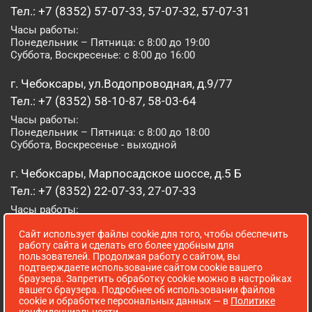
Тел.: +7 (8352) 57-07-33, 57-07-32, 57-07-31
Часы работы:
Понедельник – Пятница: с 8:00 до 19:00
Суббота, Воскресенье: с 8:00 до 16:00
г. Чебоксары, ул.Водопроводная, д.9/77
Тел.: +7 (8352) 58-10-87, 58-03-64
Часы работы:
Понедельник – Пятница: с 8:00 до 18:00
Суббота, Воскресенье - выходной
г. Чебоксары, Марпосадское шоссе, д.5 Б
Тел.: +7 (8352) 22-07-33, 27-07-33
Часы работы:
Понедельник – Пятница: с 8:00 до 19:00
Сайт использует файлы cookie для того, чтобы обеспечить
Суббота, Воскресенье: с 8:00 до 16:00
работу сайта и сделать его более удобным для
пользователей. Продолжая работу с сайтом, вы
г. Йошкар-Ола, ул. Луначарского, д. 52 А
подтверждаете использование сайтом cookie вашего
браузера. Запретить обработку cookie можно в настройках
Тел.: (8362) 41-07-31
вашего браузера. Подробнее об использовании файлов
Часы работы:
cookie и обработке персональных данных — в
Политике